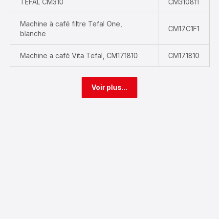
TEFAL CM310
CM310811
Machine à café filtre Tefal One,
CM17C1F1
blanche
Machine a café Vita Tefal, CM171810
CM171810
Voir plus...