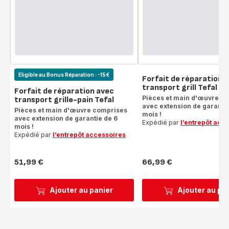
Eligible au Bonus Réparation : -15€
Forfait de réparation 
transport grill Tefal
Forfait de réparation avec
Pièces et main d'œuvre c
transport grille-pain Tefal
avec extension de garantie
Pièces et main d'œuvre comprises
mois !
avec extension de garantie de 6
Expédié par
l’entrepôt acc
mois !
Expédié par
l’entrepôt accessoires
51,99 €
66,99 €
Prix
Prix
Ajouter au panier
Ajouter au pa