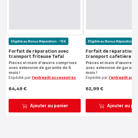
Eligible au Bonus Réparation : -15€
Eligible au Bonus Réparation : 
Forfait de réparation avec
Forfait de réparation 
transport friteuse Tefal
transport cafetière Te
Pièces et main d'œuvre comprises
Pièces et main d'œuvre c
avec extension de garantie de 6
avec extension de garantie
mois !
mois !
Expédié par
l’entrepôt accessoires
Expédié par
l’entrepôt acc
64,49 €
62,99 €
Prix
Prix
Ajouter au panier
Ajouter au pa