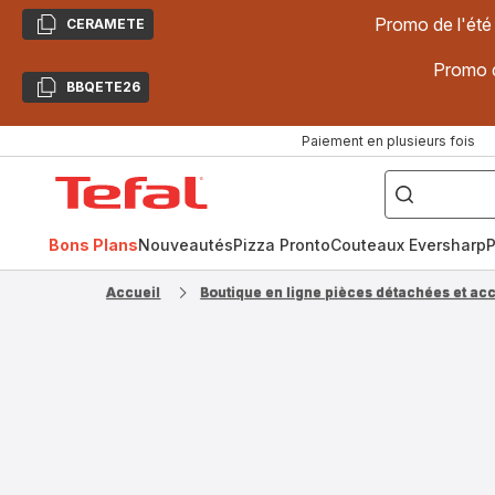
Promo de l'été
CERAMETE
Copier
Promo d
BBQETE26
Copier
Paiement en plusieurs fois
["Poêles
inox,
Accueil
Cake
Factory,
Tefal
Planchas,
Céramique..."]
Bons Plans
Nouveautés
Pizza Pronto
Couteaux Eversharp
P
Accueil
Boutique en ligne pièces détachées et ac