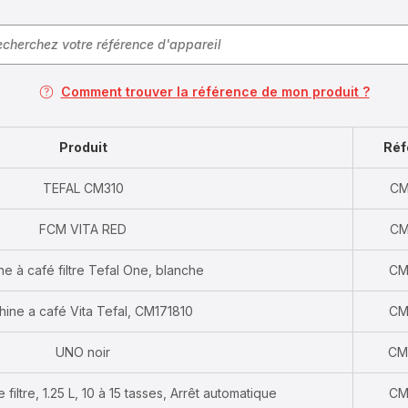
Comment trouver la référence de mon produit ?
Produit
Réf
TEFAL CM310
CM
FCM VITA RED
CM
e à café filtre Tefal One, blanche
CM
ine a café Vita Tefal, CM171810
CM
UNO noir
CM
 filtre, 1.25 L, 10 à 15 tasses, Arrêt automatique
CM