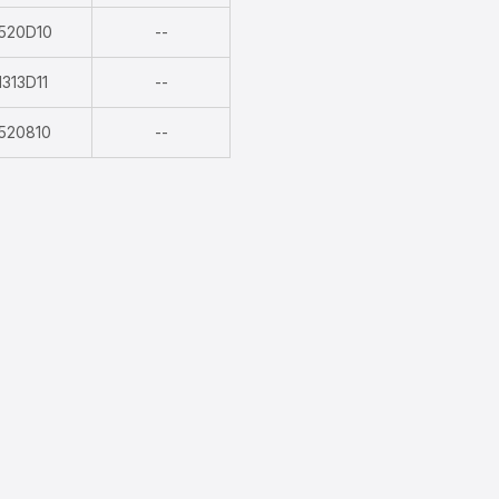
Indisponible
520D10
--
Indisponible
313D11
--
Indisponible
520810
--