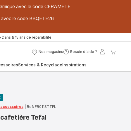
 céramique avec le code CERAMETE
ues avec le code BBQETE26
 2 ans & 15 ans de réparabilité
Nos magasins
Besoin d'aide ?
Nos
Besoin
Mon
Mon
magasins
d'aide
compte
panier
cessoires
Services & Recyclage
Inspirations
?
€
t accessoires
|
Ref: FR011STTFL
 cafetière Tefal