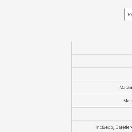
Machin
Mach
Incluedo, Cafetière