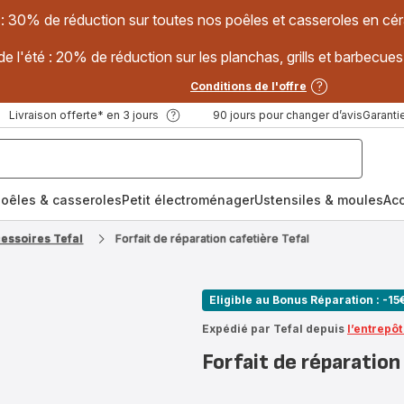
 : 30% de réduction sur toutes nos poêles et casseroles en
e l'été : 20% de réduction sur les planchas, grills et barbec
Conditions de l'offre
Livraison offerte* en 3 jours
90 jours pour changer d’avis
Garantie
oêles & casseroles
Petit électroménager
Ustensiles & moules
Ac
cessoires Tefal
Forfait de réparation cafetière Tefal
Eligible au Bonus Réparation : -15
Expédié par Tefal depuis
l’entrepô
Forfait de réparation