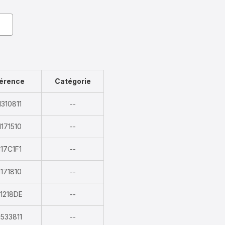
érence
Catégorie
Indisponible
310811
--
Indisponible
171510
--
Indisponible
17C1F1
--
Indisponible
171810
--
Indisponible
1218DE
--
Indisponible
533811
--