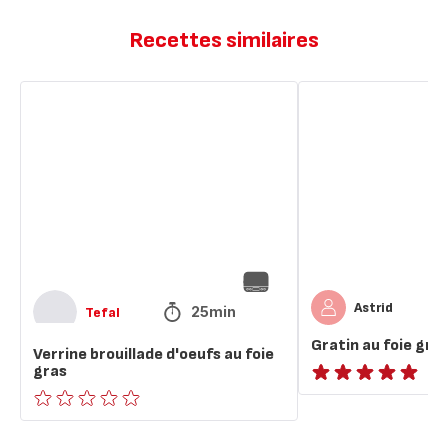
Recettes similaires
Verrine
Gratin
brouillade
au
d'oeufs
foie
au
gras
foie
ou
gras
faux-
gras
Astrid
25min
Tefal
Gratin au foie gra
Verrine brouillade d'oeufs au foie
gras
ratings.NaN
ratings.0