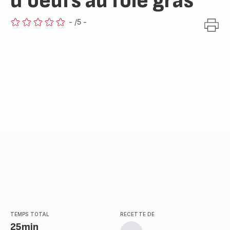
d'oeufs au foie gras
-
/5
-
ratings.0
TEMPS TOTAL
RECETTE DE
25min