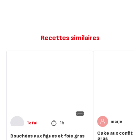
Recettes similaires
Bouchées
Cake
aux
aux
figues
confit
et
d
foie
oignons
gras
et
foie
gras
marjo
1h
Tefal
Cake aux confit d 
Bouchées aux figues et foie gras
gras