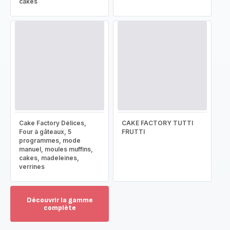
cakes
Cake Factory Délices,
CAKE FACTORY TUTTI
Four à gâteaux, 5
FRUTTI
programmes, mode
manuel, moules muffins,
cakes, madeleines,
verrines
Découvrir la gamme
complète
Voir
plus...