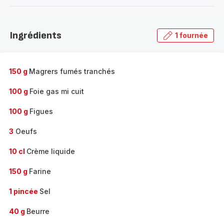
-
Découvrir
la
Ingrédients
1 fournée
gamme
complète
-
150 g
Magrers fumés tranchés
100 g
Foie gas mi cuit
100 g
Figues
3
Oeufs
10 cl
Crème liquide
150 g
Farine
1 pincée
Sel
40 g
Beurre