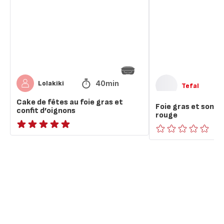
au
son
foie
confit
gras
d'oignon
et
rouge
confit
d’oignons
40min
Lolakiki
Tefal
Cake de fêtes au foie gras et
Foie gras et son co
confit d’oignons
rouge
ratings.NaN
ratings.0