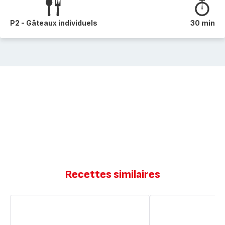
P2 - Gâteaux individuels
30 min
Recettes similaires
Cake
Foie
de
gras
fêtes
et