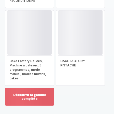
RECONDITIONNÉ
Cake Factory Délices,
CAKE FACTORY
Machine à gâteaux, 5
PISTACHE
programmes, mode
manuel, moules muffins,
cakes
Découvrir la gamme
complète
Voir
plus...
-