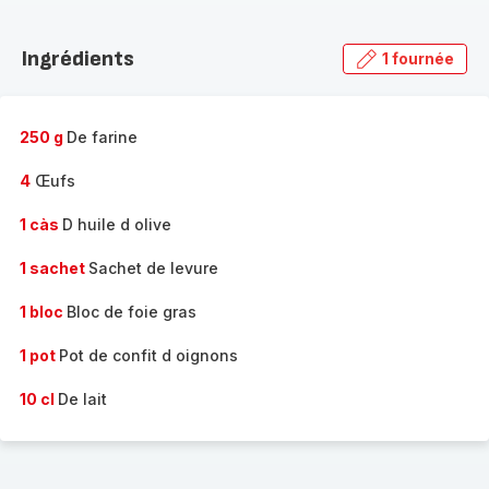
Découvrir
la
Ingrédients
1 fournée
gamme
complète
-
250 g
De farine
4
Œufs
1 càs
D huile d olive
1 sachet
Sachet de levure
1 bloc
Bloc de foie gras
1 pot
Pot de confit d oignons
10 cl
De lait