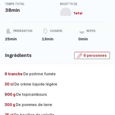
TEMPS TOTAL
RECETTE DE
38min
Tefal
PRÉPARATION
CUISSON
REPOS
25min
13min
0min
Ingrédients
6 personnes
6 tranche
De poitrine fumée
30 cl
De crème liquide légère
900 g
De topinambours
300 g
De pommes de terre
75 cl
De bouillon de volaille