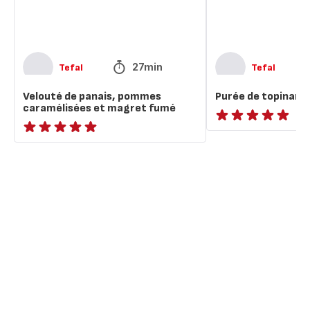
fumé
27min
Tefal
Tefal
Velouté de panais, pommes
Purée de topinam
caramélisées et magret fumé
ratings.NaN
ratings.NaN