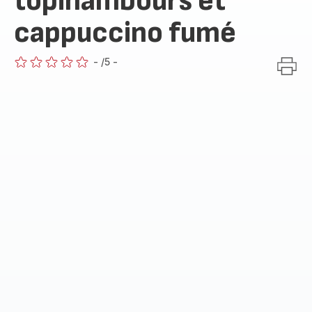
topinambours et
cappuccino fumé
-
/5
-
ratings.0