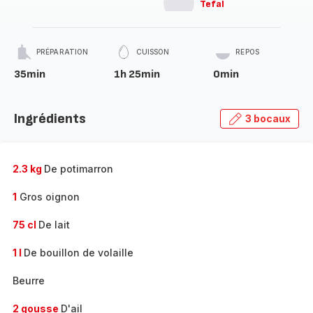
Tefal
PRÉPARATION
CUISSON
REPOS
35min
1h 25min
0min
Ingrédients
3 bocaux
2.3 kg
De potimarron
1
Gros oignon
75 cl
De lait
1 l
De bouillon de volaille
Beurre
2 gousse
D'ail