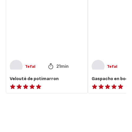
Velouté
Gaspacho
de
en
potimarron
bocaux
21min
Tefal
Tefal
Velouté de potimarron
Gaspacho en boca
ratings.NaN
ratings.NaN