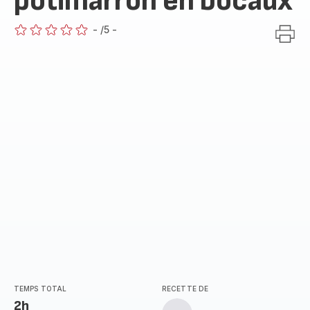
potimarron en bocaux
-
/5
-
ratings.0
TEMPS TOTAL
RECETTE DE
2h