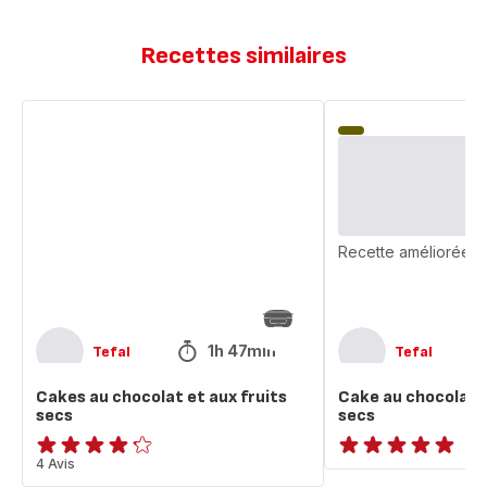
Recettes similaires
Cakes
Cake
au
au
chocolat
chocolat
et
et
aux
aux
fruits
fruits
secs
secs
Recette améliorée
1h 47min
Tefal
Tefal
Cakes au chocolat et aux fruits
Cake au chocolat e
secs
secs
ratings.4.2
4 Avis
ratings.NaN