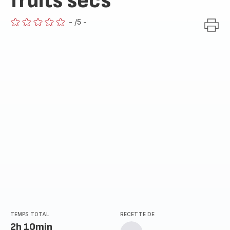
fruits secs
-
/5
-
ratings.0
TEMPS TOTAL
RECETTE DE
2h 10min