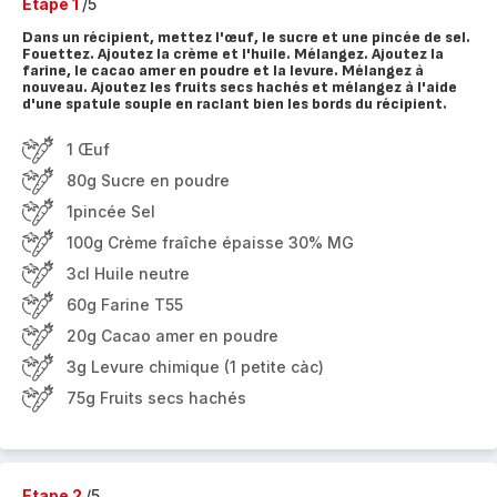
Etape 1
/5
Dans un récipient, mettez l'œuf, le sucre et une pincée de sel.
Fouettez. Ajoutez la crème et l'huile. Mélangez. Ajoutez la
farine, le cacao amer en poudre et la levure. Mélangez à
nouveau. Ajoutez les fruits secs hachés et mélangez à l'aide
d'une spatule souple en raclant bien les bords du récipient.
1 Œuf
80g Sucre en poudre
1pincée Sel
100g Crème fraîche épaisse 30% MG
3cl Huile neutre
60g Farine T55
20g Cacao amer en poudre
3g Levure chimique (1 petite càc)
75g Fruits secs hachés
Etape 2
/5