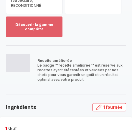
rétroéclairé,
RECONDITIONNÉ
Découvrir la gamme
complète
Voir
plus...
-
Découvrir
la
Recette améliorée
gamme
Le badge ""recette améliorée"" est réservé aux
complète
recettes ayant été testées et validées par nos
-
chefs pour vous garantir un goût et un résultat
optimal avec votre produit.
Ingrédients
1 fournée
1
Œuf