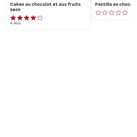
Cakes au chocolat et aux fruits
Pastilla au chocola
secs
ratings.0
ratings.4.2
4 Avis