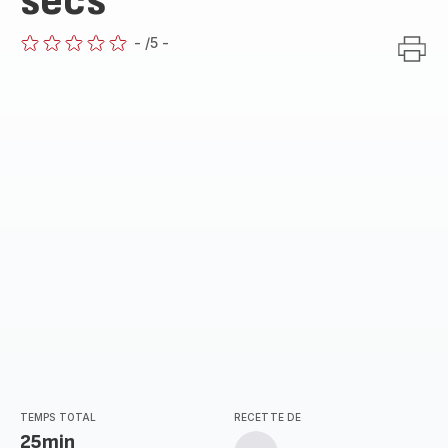
secs
-
/5
-
ratings.0
TEMPS TOTAL
RECETTE DE
25min