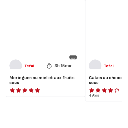
Meringues
Cakes
au
au
miel
chocolat
et
et
aux
aux
fruits
fruits
secs
secs
3h 15min
Tefal
Tefal
Meringues au miel et aux fruits
Cakes au chocolat 
secs
secs
ratings.NaN
ratings.4.2
4 Avis