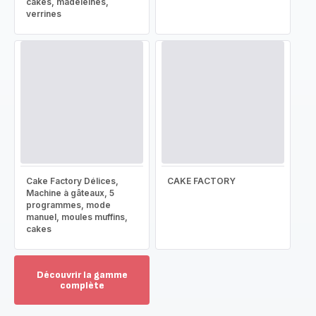
cakes, madeleines,
verrines
Cake Factory Délices,
CAKE FACTORY
Machine à gâteaux, 5
programmes, mode
manuel, moules muffins,
cakes
Découvrir la gamme
complète
Voir
plus...