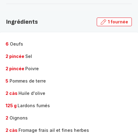
-
Découvrir
la
Ingrédients
1 fournée
gamme
complète
-
6
Oeufs
2 pincée
Sel
2 pincée
Poivre
5
Pommes de terre
2 càs
Huile d'olive
125 g
Lardons fumés
2
Oignons
2 càs
Fromage frais ail et fines herbes