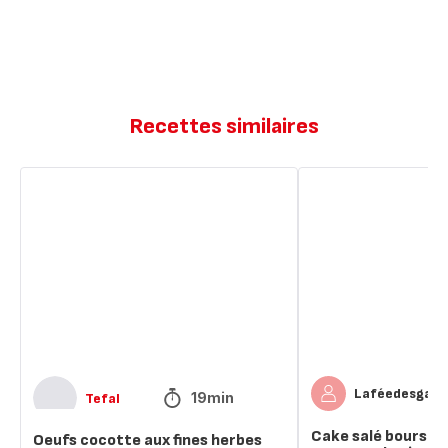
Recettes similaires
Oeufs
Cake
cocotte
salé
aux
boursin
fines
ail
herbes
et
fines
herbes,
emmental
pointe
de
miel
Laféedesgate
19min
Tefal
Cake salé boursin a
Oeufs cocotte aux fines herbes