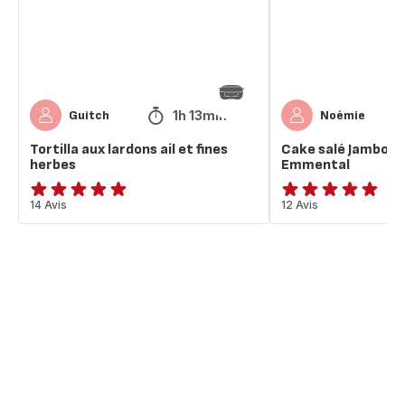
fines
Emmental
herbes
1h 13min
Guitch
Noémie
Tortilla aux lardons ail et fines
Cake salé Jambon O
herbes
Emmental
Avis
14 Avis
ratings.4.9
12 Avis
5
étoiles
(moyenne)