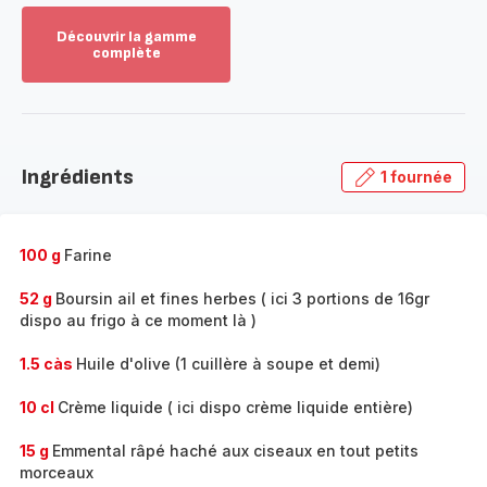
Découvrir la gamme
complète
Voir
plus...
-
Découvrir
la
Ingrédients
1 fournée
gamme
complète
-
100 g
Farine
52 g
Boursin ail et fines herbes ( ici 3 portions de 16gr
dispo au frigo à ce moment là )
1.5 càs
Huile d'olive (1 cuillère à soupe et demi)
10 cl
Crème liquide ( ici dispo crème liquide entière)
15 g
Emmental râpé haché aux ciseaux en tout petits
morceaux