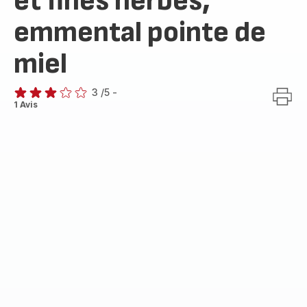
et fines herbes,
emmental pointe de
miel
3
/5
-
Avis
1 Avis
3
étoiles
(moyenne)