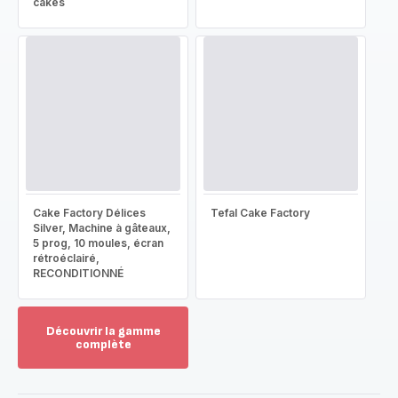
cakes
Cake Factory Délices
Tefal Cake Factory
Silver, Machine à gâteaux,
5 prog, 10 moules, écran
rétroéclairé,
RECONDITIONNÉ
Découvrir la gamme
complète
Voir
plus...
-