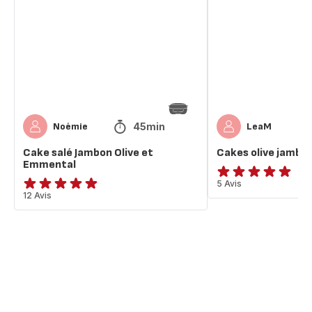
Jambon
jambon
Olive
emmental
et
Emmental
45min
Noémie
LeaM
Cake salé Jambon Olive et
Cakes olive jamb
Emmental
Avis
5 Avis
ratings.4.9
12 Avis
5
étoiles
(moyenne)