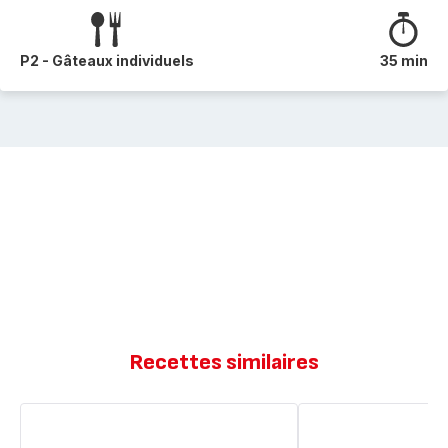
P2 - Gâteaux individuels
35 min
Recettes similaires
Cake
Cakes
salé
olive