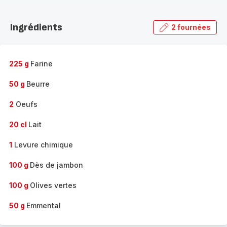
Découvrir
la
Ingrédients
2 fournées
gamme
complète
-
225 g
Farine
50 g
Beurre
2
Oeufs
20 cl
Lait
1
Levure chimique
100 g
Dès de jambon
100 g
Olives vertes
50 g
Emmental