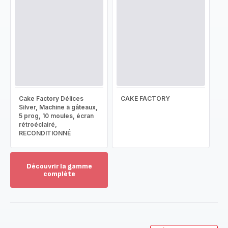
Cake Factory Délices
CAKE FACTORY
Silver, Machine à gâteaux,
5 prog, 10 moules, écran
rétroéclairé,
RECONDITIONNÉ
Découvrir la gamme
complète
Voir
plus...
-
Découvrir
la