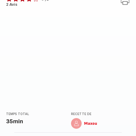
Avis
2 Avis
4
étoiles
(moyenne)
TEMPS TOTAL
RECETTE DE
35min
Maxou