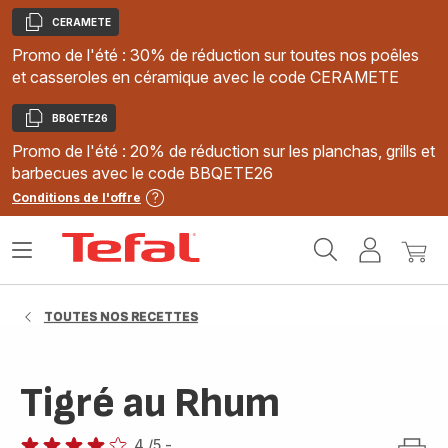
CERAMETE
Copier
Promo de l'été : 30% de réduction sur toutes nos poêles
et casseroles en céramique avec le code CERAMETE
BBQETE26
Copier
Promo de l'été : 20% de réduction sur les planchas, grills et
barbecues avec le code BBQETE26
Conditions de l'offre
Accueil
Ouvrir
Mon
Mon
Tefal
le
compte
panie
menu
TOUTES NOS RECETTES
Tigré au Rhum
4
/5
-