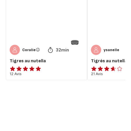
32min
Coralie😉
ysanelle
Tigres au nutella
Tigrés au nutella
ratings.4.9
12 Avis
ratings.3.6
21 Avis