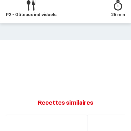
P2 - Gâteaux individuels
25 min
Recettes similaires
Tigres
Tigrés
au
au
nutella
nutella