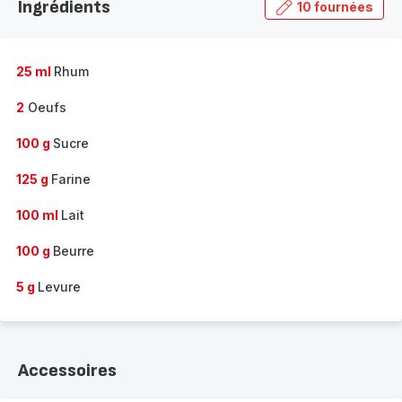
Ingrédients
10 fournées
gamme
complète
-
25 ml
Rhum
2
Oeufs
100 g
Sucre
125 g
Farine
100 ml
Lait
100 g
Beurre
5 g
Levure
Accessoires