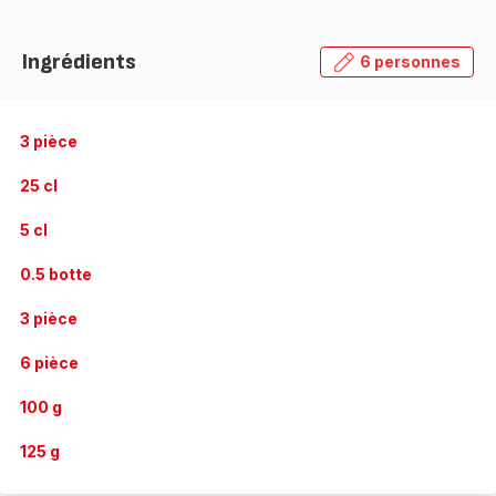
Ingrédients
6 personnes
3 pièce
25 cl
5 cl
0.5 botte
3 pièce
6 pièce
100 g
125 g