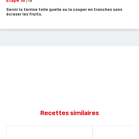
Etape 18
/18
Servir la terrine telle quelle ou la couper en tranches sans
écraser les fruits.
Recettes similaires
Terrine
Compote
de
aux