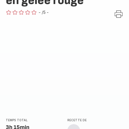
en gelée rouge
-
/5
-
ratings.0
TEMPS TOTAL
RECETTE DE
3h 15min