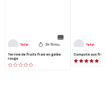
fruits
fruits
frais
frais
en
gelée
rouge
3h 15min
Tefal
Tefal
Terrine de fruits frais en gelée
Compote aux fruits
rouge
ratings.NaN
ratings.0