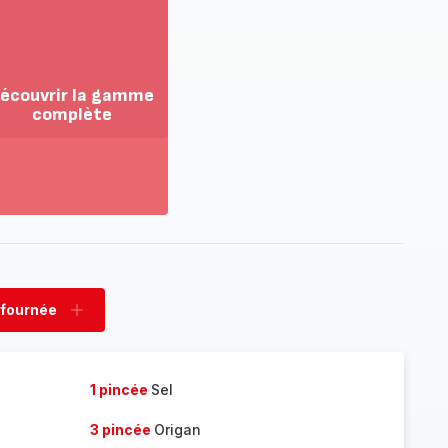
écouvrir la gamme
complète
ir
us...
couvrir
amme
mplète
 fournée
rimer
Ajouter
née
fournée
1 pincée
Sel
3 pincée
Origan