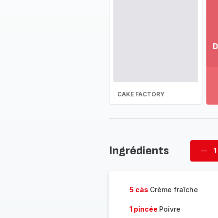
D
Vo
pl
-
Dé
CAKE FACTORY
la
g
co
-
Ingrédients
1
Supp
four
5 càs
Crème fraîche
1 pincée
Poivre