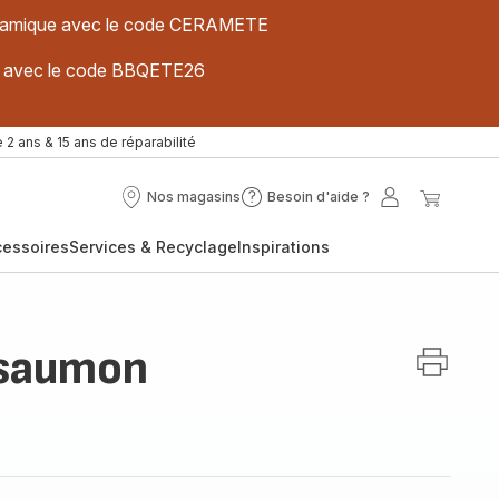
 céramique avec le code CERAMETE
ues avec le code BBQETE26
 2 ans & 15 ans de réparabilité
Nos magasins
Besoin d'aide ?
Nos
Besoin
Mon
Mon
magasins
d'aide
compte
panier
cessoires
Services & Recyclage
Inspirations
?
 saumon