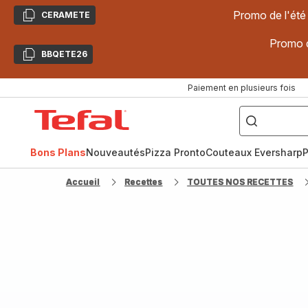
Promo de l'été
CERAMETE
Copier
Promo d
BBQETE26
Copier
Paiement en plusieurs fois
["Poêles
inox,
Accueil
Cake
Factory,
Tefal
Planchas,
Céramique..."]
Bons Plans
Nouveautés
Pizza Pronto
Couteaux Eversharp
P
Accueil
Recettes
TOUTES NOS RECETTES