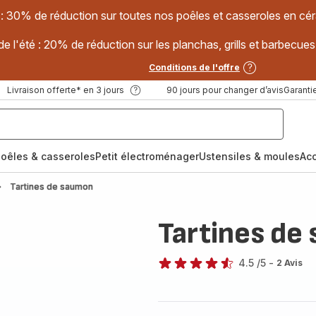
 : 30% de réduction sur toutes nos poêles et casseroles en
e l'été : 20% de réduction sur les planchas, grills et barbec
Conditions de l'offre
Livraison offerte* en 3 jours
90 jours pour changer d’avis
Garantie
oêles & casseroles
Petit électroménager
Ustensiles & moules
Ac
Tartines de saumon
Tartines de
4.5
/5
-
2 Avis
ratings.4.5