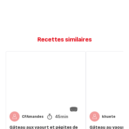
Recettes similaires
Gâteau
Gâteau
aux
au
yaourt
yaourt
et
et
pépites
pépites
de
de
chocolat
chocolat
45min
CFAmandes
khuete
Gâteau aux yaourt et pépites de
Gâteau au yaourt 