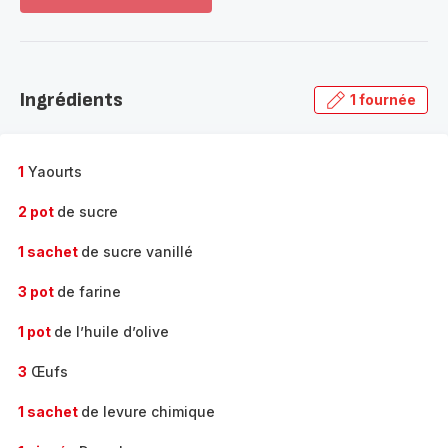
Voir
plus...
-
Découvrir
la
Ingrédients
1 fournée
gamme
complète
-
1
Yaourts
2 pot
de sucre
1 sachet
de sucre vanillé
3 pot
de farine
1 pot
de l’huile d’olive
3
Œufs
1 sachet
de levure chimique