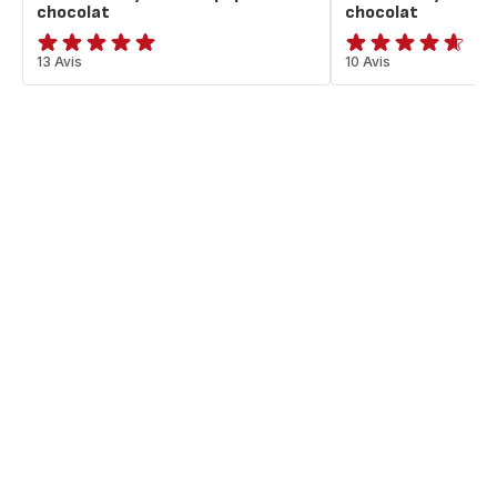
chocolat
chocolat
Avis
13 Avis
ratings.4.6
10 Avis
5
étoiles
(moyenne)