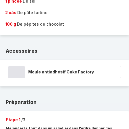
1 pincée
De sel
2 càs
De pâte tartine
100 g
De pépites de chocolat
Accessoires
Moule antiadhésif Cake Factory
Préparation
Etape 1
/3
Mélanger le tout dans un saladier dans l’ordre donner des