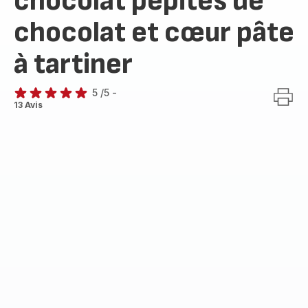
chocolat pépites de
chocolat et cœur pâte
à tartiner
5
/5
-
Avis
13 Avis
5
étoiles
(moyenne)