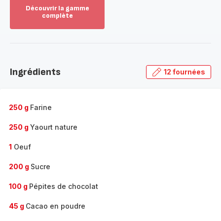
Découvrir la gamme
complète
Voir
plus...
-
Découvrir
la
Ingrédients
12 fournées
gamme
complète
-
250 g
Farine
250 g
Yaourt nature
1
Oeuf
200 g
Sucre
100 g
Pépites de chocolat
45 g
Cacao en poudre