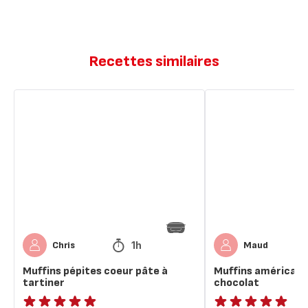
Recettes similaires
Muffins
Muffins
pépites
américains
coeur
aux
pâte
pépites
à
de
tartiner
chocolat
1h
Chris
Maud
Muffins pépites coeur pâte à
Muffins américains
tartiner
chocolat