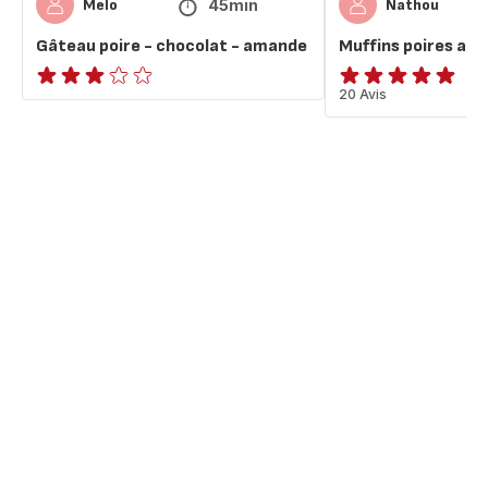
45min
Melo
Nathou
Gâteau poire - chocolat - amande
Muffins poires am
Avis
ratings.4.9
20 Avis
3
étoiles
(moyenne)