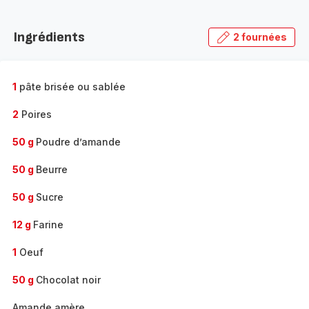
Découvrir
la
Ingrédients
2 fournées
gamme
complète
-
1
pâte brisée ou sablée
2
Poires
50 g
Poudre d’amande
50 g
Beurre
50 g
Sucre
12 g
Farine
1
Oeuf
50 g
Chocolat noir
Amande amère