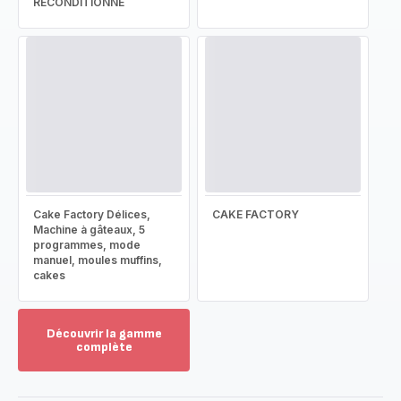
RECONDITIONNÉ
Cake Factory Délices,
CAKE FACTORY
Machine à gâteaux, 5
programmes, mode
manuel, moules muffins,
cakes
Découvrir la gamme
complète
Voir
plus...
-