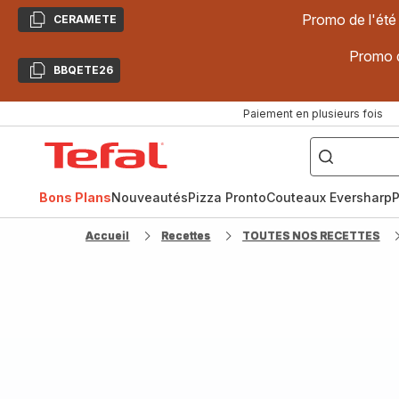
Promo de l'été
CERAMETE
Copier
Promo d
BBQETE26
Copier
Paiement en plusieurs fois
["Poêles
inox,
Accueil
Cake
Factory,
Tefal
Planchas,
Céramique..."]
Bons Plans
Nouveautés
Pizza Pronto
Couteaux Eversharp
P
Accueil
Recettes
TOUTES NOS RECETTES