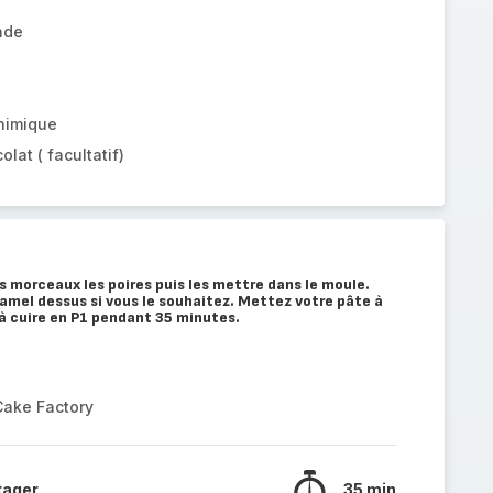
nde
chimique
lat ( facultatif)
s morceaux les poires puis les mettre dans le moule.
amel dessus si vous le souhaitez. Mettez votre pâte à
à cuire en P1 pendant 35 minutes.
Cake Factory
tager
35 min