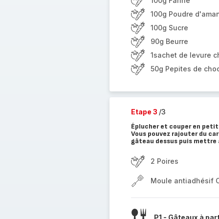
100g Farine
100g Poudre d'ama
100g Sucre
90g Beurre
1sachet de levure 
50g Pepites de choco
Etape 3
/3
Éplucher et couper en petit
Vous pouvez rajouter du car
gâteau dessus puis mettre 
2 Poires
Moule antiadhésif 
P1 - Gâteaux à par