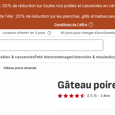
 : 30% de réduction sur toutes nos poêles et casseroles en
e l'été : 20% de réduction sur les planchas, grills et barbec
Conditions de l'offre
Livraison offerte* en 3 jours
90 jours pour changer d’avis
Garantie
oêles & casseroles
Petit électroménager
Ustensiles & moules
Ac
Gâteau poire amande
Gâteau poi
4.5
/5
-
2 Avis
ratings.4.5