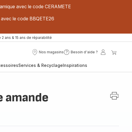
 céramique avec le code CERAMETE
ues avec le code BBQETE26
 2 ans & 15 ans de réparabilité
Nos magasins
Besoin d'aide ?
Nos
Besoin
Mon
Mon
magasins
d'aide
compte
panier
cessoires
Services & Recyclage
Inspirations
?
re amande