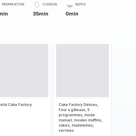
PRÉPARATION
CUISSON
REPOS
min
35min
0min
efal Cake Factory
Cake Factory Délices,
Four à gâteaux, 5
programmes, mode
manuel, moules muffins,
cakes, madeleines,
verrines