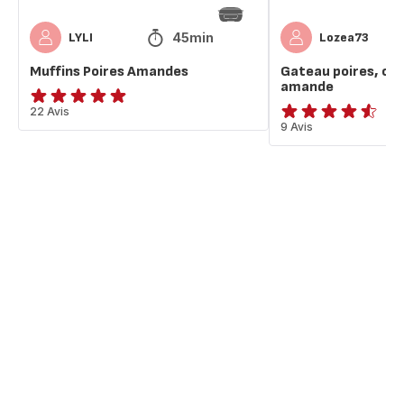
45min
LYLI
Lozea73
Muffins Poires Amandes
Gateau poires, ch
amande
Avis
22 Avis
ratings.4.5
9 Avis
5
étoiles
(moyenne)