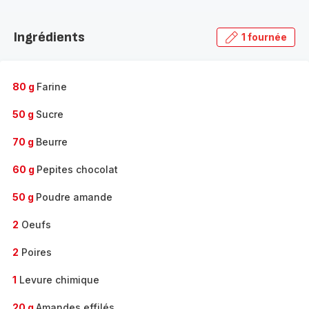
Découvrir
la
Ingrédients
1 fournée
gamme
complète
-
80 g
Farine
50 g
Sucre
70 g
Beurre
60 g
Pepites chocolat
50 g
Poudre amande
2
Oeufs
2
Poires
1
Levure chimique
20 g
Amandes effilés