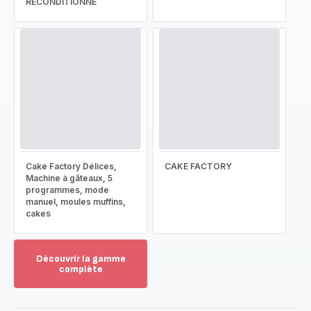
RECONDITIONNÉ
Cake Factory Délices,
CAKE FACTORY
Machine à gâteaux, 5
programmes, mode
manuel, moules muffins,
cakes
Découvrir la gamme
complète
Voir
plus...
-