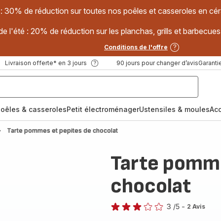
 : 30% de réduction sur toutes nos poêles et casseroles en
e l'été : 20% de réduction sur les planchas, grills et barbec
Conditions de l'offre
Livraison offerte* en 3 jours
90 jours pour changer d’avis
Garantie
oêles & casseroles
Petit électroménager
Ustensiles & moules
Ac
Tarte pommes et pepites de chocolat
Tarte pomme
chocolat
3
/5
-
2 Avis
Avis