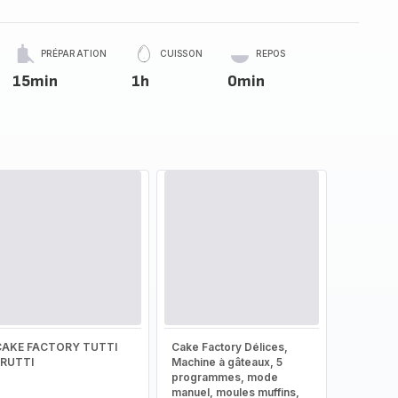
PRÉPARATION
CUISSON
REPOS
15min
1h
0min
CAKE FACTORY TUTTI
Cake Factory Délices,
FRUTTI
Machine à gâteaux, 5
programmes, mode
manuel, moules muffins,