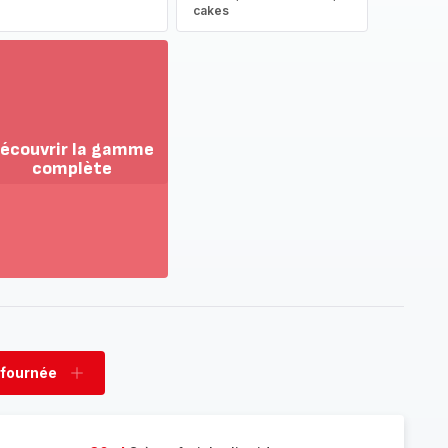
cakes
écouvrir la gamme
complète
ir
us...
couvrir
amme
mplète
 fournée
rimer
Ajouter
née
fournée