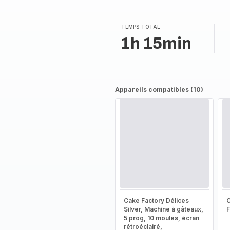
3
étoiles
(moyenne)
TEMPS TOTAL
1h 15min
Appareils compatibles (10)
Cake Factory Délices
Silver, Machine à gâteaux,
5 prog, 10 moules, écran
rétroéclairé,