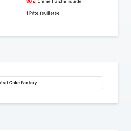
30 cl
Crème fraiche liquide
1
Pâte feuilletée
ésif Cake Factory