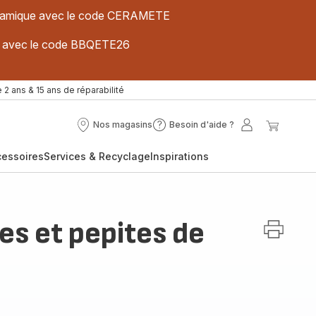
 céramique avec le code CERAMETE
ues avec le code BBQETE26
 2 ans & 15 ans de réparabilité
Nos magasins
Besoin d'aide ?
Nos
Besoin
Mon
Mon
magasins
d'aide
compte
panier
cessoires
Services & Recyclage
Inspirations
?
s et pepites de