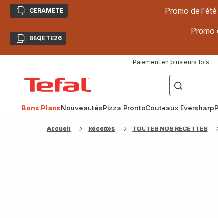
Promo de l'été
CERAMETE
Copier
Promo d
BBQETE26
Copier
Paiement en plusieurs fois
["Poêles
inox,
Accueil
Cake
Factory,
Tefal
Planchas,
Céramique..."]
Bons Plans
Nouveautés
Pizza Pronto
Couteaux Eversharp
P
Accueil
Recettes
TOUTES NOS RECETTES