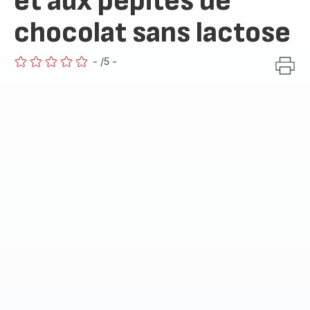
et aux pépites de
chocolat sans lactose
-
/5
-
ratings.0