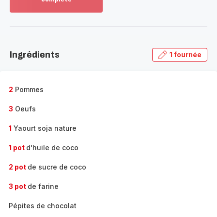
Voir
plus...
-
Découvrir
la
Ingrédients
1 fournée
gamme
complète
-
2
Pommes
3
Oeufs
1
Yaourt soja nature
1 pot
d'huile de coco
2 pot
de sucre de coco
3 pot
de farine
Pépites de chocolat