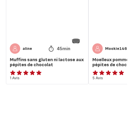
ni
aux
lactose
pépites
aux
de
pépites
chocolat
de
chocolat
45min
aline
Mookie14680
Muffins sans gluten ni lactose aux
Moelleux pomme a
pépites de chocolat
pépites de chocol
Avis
1 Avis
ratings.4.8
5 Avis
5
étoiles
(moyenne)