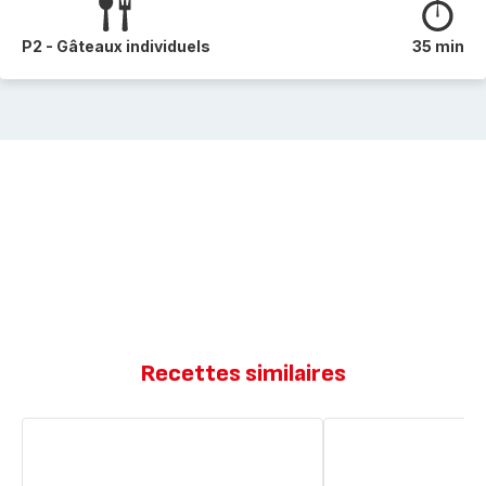
P2 - Gâteaux individuels
35 min
Recettes similaires
Muffins
Moelleux
sans
pomme
gluten
avoine