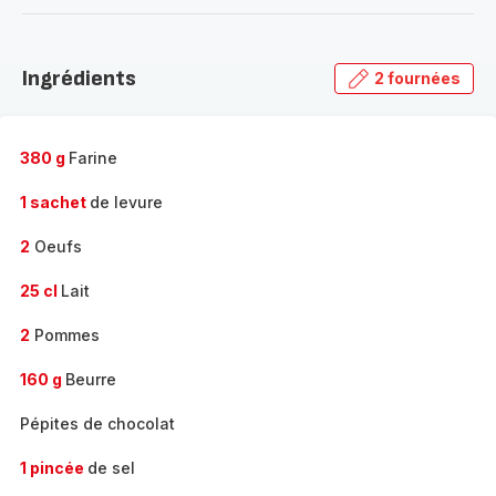
-
Découvrir
la
Ingrédients
2 fournées
gamme
complète
-
380 g
Farine
1 sachet
de levure
2
Oeufs
25 cl
Lait
2
Pommes
160 g
Beurre
Pépites de chocolat
1 pincée
de sel