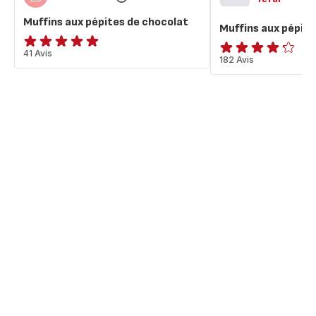
Muffins aux pépites de chocolat
Muffins aux pépite
Avis
41 Avis
ratings.4.2
182 Avis
5
étoiles
(moyenne)