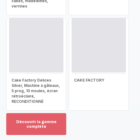
cakes, madeleines,
verrines
Cake Factory Délices
CAKE FACTORY
Silver, Machine à gâteaux,
5 prog, 10 moules, écran
rétroéclairé,
RECONDITIONNÉ
Découvrir la gamme
complète
Voir
plus...