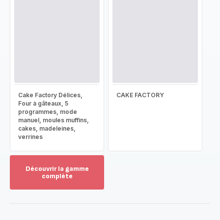
Cake Factory Délices,
CAKE FACTORY
Four à gâteaux, 5
programmes, mode
manuel, moules muffins,
cakes, madeleines,
verrines
Découvrir la gamme
complète
Voir
plus...
-
Découvrir