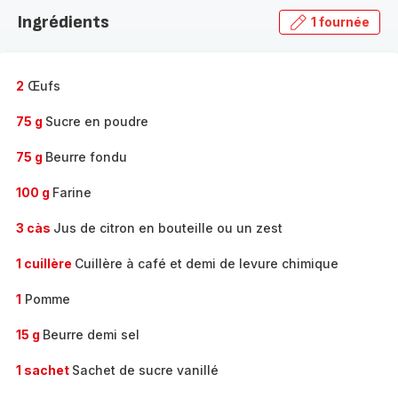
la
Ingrédients
1 fournée
gamme
complète
-
2
Œufs
75 g
Sucre en poudre
75 g
Beurre fondu
100 g
Farine
3 càs
Jus de citron en bouteille ou un zest
1 cuillère
Cuillère à café et demi de levure chimique
1
Pomme
15 g
Beurre demi sel
1 sachet
Sachet de sucre vanillé