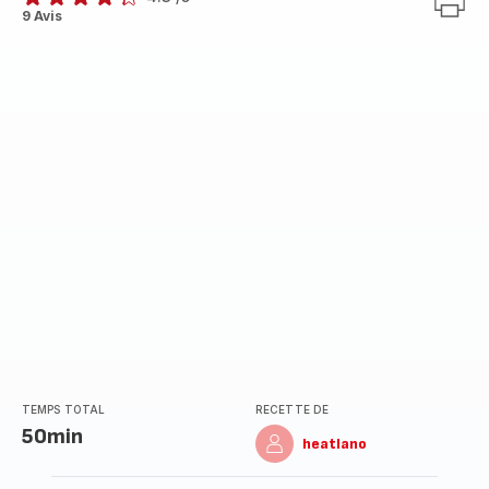
ratings.4.3
9 Avis
TEMPS TOTAL
RECETTE DE
50min
heatlano