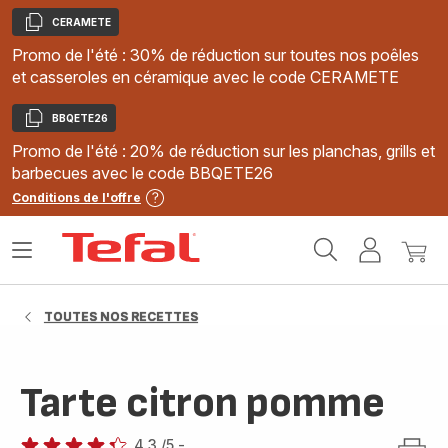
CERAMETE
Copier
Promo de l'été : 30% de réduction sur toutes nos poêles
et casseroles en céramique avec le code CERAMETE
BBQETE26
Copier
Promo de l'été : 20% de réduction sur les planchas, grills et
barbecues avec le code BBQETE26
Conditions de l'offre
Accueil
Ouvrir
Mon
Mon
Tefal
le
compte
panie
menu
TOUTES NOS RECETTES
Tarte citron pomme
4.3
/5
-