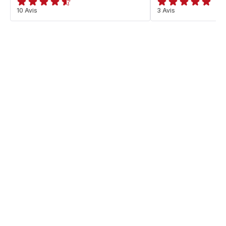
ratings.4.5
10 Avis
Avis
3 Avis
5
étoiles
(moyenne)