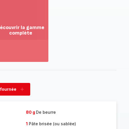
écouvrir la gamme
complète
ir
us...
couvrir
amme
mplète
 fournée
rimer
Ajouter
née
fournée
80 g
De beurre
1
Pâte brisée (ou sablée)