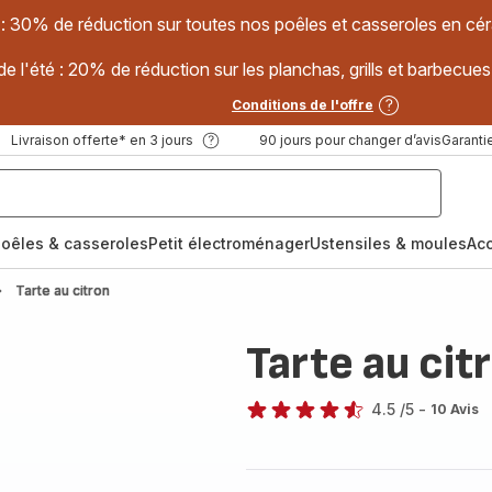
 : 30% de réduction sur toutes nos poêles et casseroles en
e l'été : 20% de réduction sur les planchas, grills et barbec
Conditions de l'offre
Livraison offerte* en 3 jours
90 jours pour changer d’avis
Garantie
oêles & casseroles
Petit électroménager
Ustensiles & moules
Ac
Tarte au citron
Tarte au cit
4.5
/5
-
10 Avis
ratings.4.5