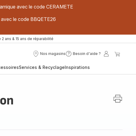
 céramique avec le code CERAMETE
ues avec le code BBQETE26
 2 ans & 15 ans de réparabilité
Nos magasins
Besoin d'aide ?
Nos
Besoin
Mon
Mon
magasins
d'aide
compte
panier
cessoires
Services & Recyclage
Inspirations
?
ron