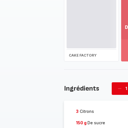
D
Vo
pl
-
Dé
CAKE FACTORY
la
g
co
-
Ingrédients
1
Supp
four
3
Citrons
150 g
De sucre