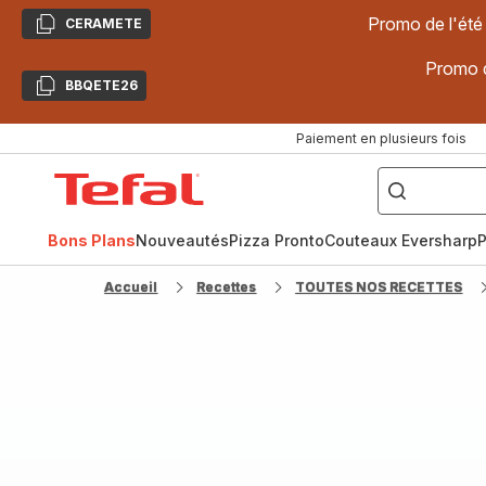
Promo de l'été
CERAMETE
Copier
Promo d
BBQETE26
Copier
Paiement en plusieurs fois
["Poêles
inox,
Accueil
Cake
Factory,
Tefal
Planchas,
Céramique..."]
Bons Plans
Nouveautés
Pizza Pronto
Couteaux Eversharp
P
Accueil
Recettes
TOUTES NOS RECETTES