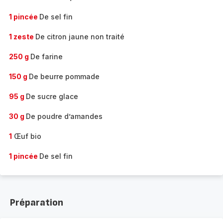
1 pincée
De sel fin
1 zeste
De citron jaune non traité
250 g
De farine
150 g
De beurre pommade
95 g
De sucre glace
30 g
De poudre d’amandes
1
Œuf bio
1 pincée
De sel fin
Préparation