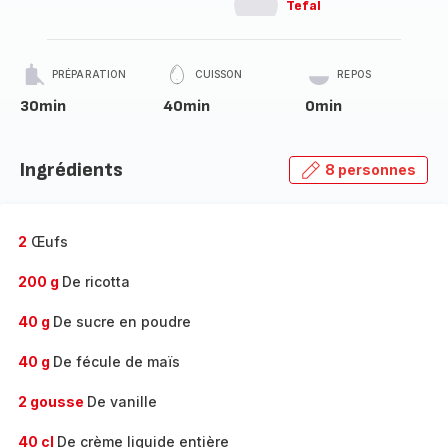
Tefal
PRÉPARATION
CUISSON
REPOS
30min
40min
0min
Ingrédients
8 personnes
2
Œufs
200 g
De ricotta
40 g
De sucre en poudre
40 g
De fécule de maïs
2 gousse
De vanille
40 cl
De crème liquide entière