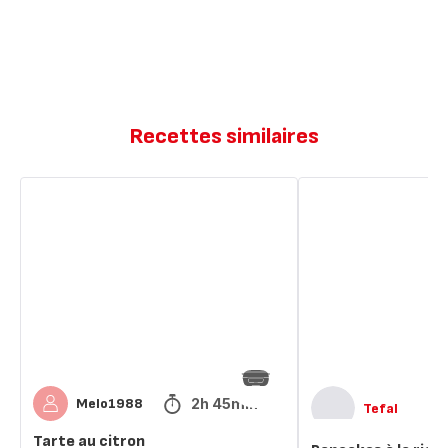
Recettes similaires
Tarte
Pancakes
au
à
citron
la
ricotta,
miel
et
citron
2h 45min
Melo1988
Tefal
Tarte au citron