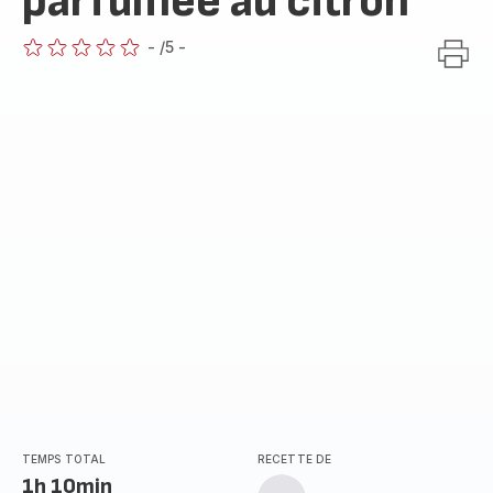
parfumée au citron
-
/5
-
ratings.0
TEMPS TOTAL
RECETTE DE
1h 10min