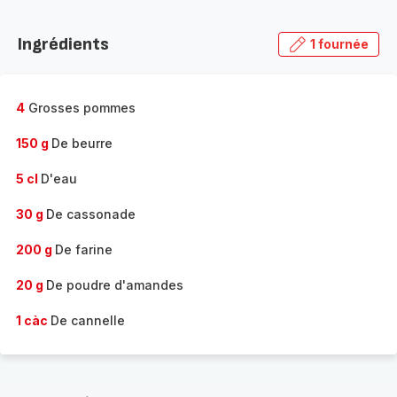
Découvrir
la
Ingrédients
1 fournée
gamme
complète
-
4
Grosses pommes
150 g
De beurre
5 cl
D'eau
30 g
De cassonade
200 g
De farine
20 g
De poudre d'amandes
1 càc
De cannelle