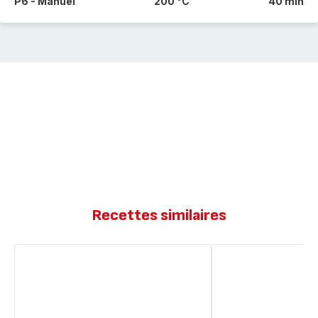
P6 - Manuel
200 °C
40 min
Recettes similaires
Moelleux
Tarte
pomme
aux
praliné
pommes
ultra
simple