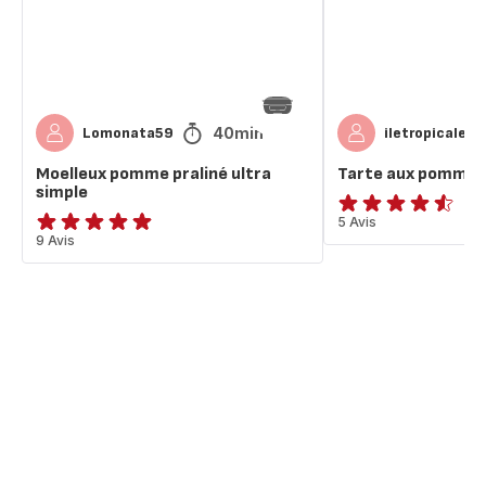
40min
Lomonata59
iletropicale9
Moelleux pomme praliné ultra
Tarte aux pommes
simple
ratings.4.5
5 Avis
ratings.4.9
9 Avis