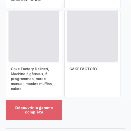
Cake Factory Délices,
CAKE FACTORY
Machine à gâteaux, 5
programmes, mode
manuel, moules muffins,
cakes
Découvrir la gamme
complète
Voir
plus...
-