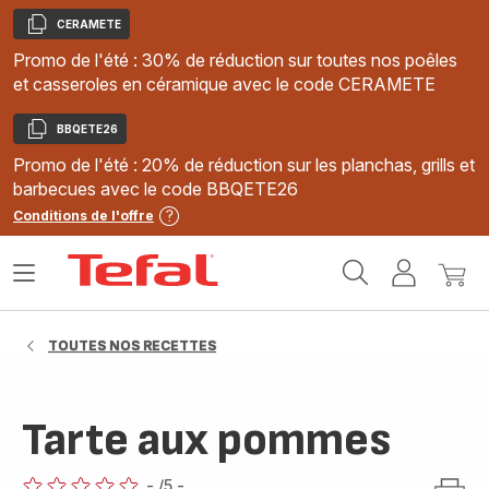
CERAMETE
Copier
Promo de l'été : 30% de réduction sur toutes nos poêles
et casseroles en céramique avec le code CERAMETE
BBQETE26
Copier
Promo de l'été : 20% de réduction sur les planchas, grills et
barbecues avec le code BBQETE26
Conditions de l'offre
Accueil
Ouvrir
Mon
Mon
Tefal
le
compte
panie
menu
TOUTES NOS RECETTES
Tarte aux pommes
-
/5
-