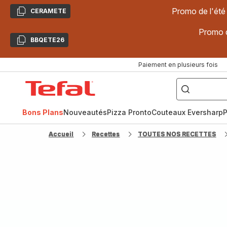
Promo de l'été
CERAMETE
Copier
Promo d
BBQETE26
Copier
Paiement en plusieurs fois
["Poêles
inox,
Accueil
Cake
Factory,
Tefal
Planchas,
Céramique..."]
Bons Plans
Nouveautés
Pizza Pronto
Couteaux Eversharp
P
Accueil
Recettes
TOUTES NOS RECETTES