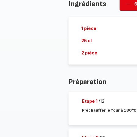
Ingrédients
6
Supp
per
1 pièce
25 cl
2 pièce
Préparation
Etape 1
/12
Préchauffer le four à 180°C 