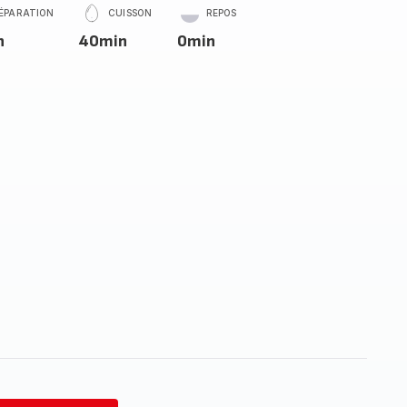
ÉPARATION
CUISSON
REPOS
n
40min
0min