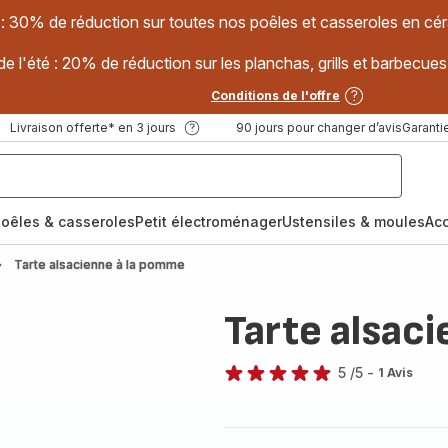
 : 30% de réduction sur toutes nos poêles et casseroles en
e l'été : 20% de réduction sur les planchas, grills et barbec
Conditions de l'offre
Livraison offerte* en 3 jours
90 jours pour changer d’avis
Garantie
oêles & casseroles
Petit électroménager
Ustensiles & moules
Ac
Tarte alsacienne à la pomme
Tarte alsac
5
/5
-
1 Avis
Avis
5
étoiles