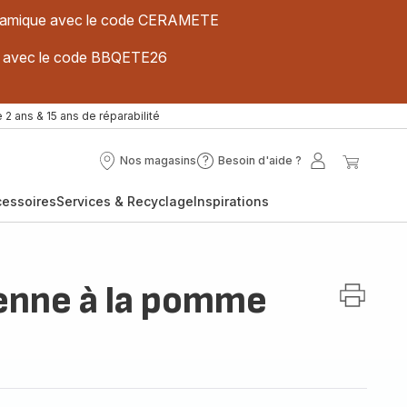
 céramique avec le code CERAMETE
ues avec le code BBQETE26
 2 ans & 15 ans de réparabilité
Nos magasins
Besoin d'aide ?
Nos
Besoin
Mon
Mon
magasins
d'aide
compte
panier
cessoires
Services & Recyclage
Inspirations
?
ienne à la pomme