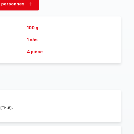
 personnes
rimer
Ajouter
sonnes
personnes
100 g
1 càs
4 pièce
(Th.6).