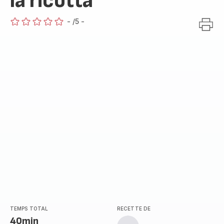
la ricotta
-
/5
-
ratings.0
TEMPS TOTAL
RECETTE DE
40min