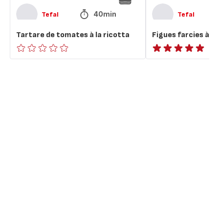
40min
Tefal
Tefal
Tartare de tomates à la ricotta
Figues farcies à la
ratings.0
ratings.NaN