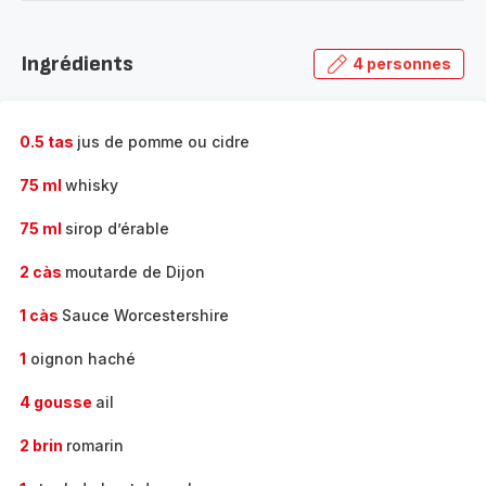
-
Découvrir
la
Ingrédients
4 personnes
gamme
complète
-
0.5 tas
jus de pomme ou cidre
75 ml
whisky
75 ml
sirop d’érable
2 càs
moutarde de Dijon
1 càs
Sauce Worcestershire
1
oignon haché
4 gousse
ail
2 brin
romarin