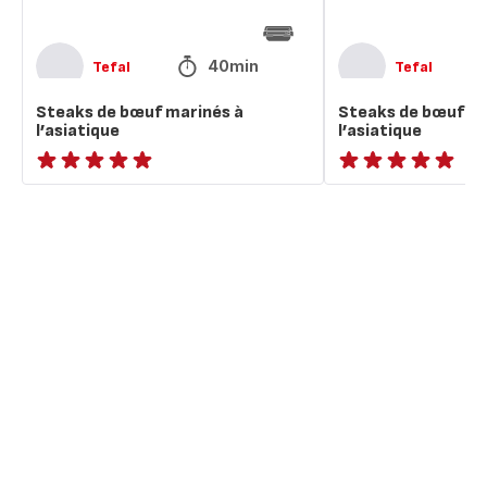
40min
Tefal
Tefal
Steaks de bœuf marinés à
Steaks de bœuf ma
l’asiatique
l’asiatique
Avis
ratings.NaN
5
étoiles
(moyenne)