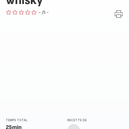
whisky
-
/5
-
ratings.0
TEMPS TOTAL
RECETTE DE
25min