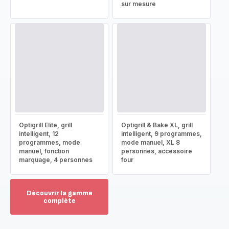
sur mesure
Optigrill Elite, grill
Optigrill & Bake XL, grill
intelligent, 12
intelligent, 9 programmes,
programmes, mode
mode manuel, XL 8
manuel, fonction
personnes, accessoire
marquage, 4 personnes
four
Découvrir la gamme
complète
Voir
plus...