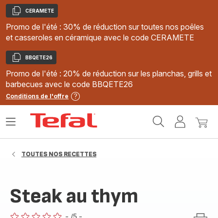
CERAMETE
Copier
Promo de l'été : 30% de réduction sur toutes nos poêles
et casseroles en céramique avec le code CERAMETE
BBQETE26
Copier
Promo de l'été : 20% de réduction sur les planchas, grills et
barbecues avec le code BBQETE26
Conditions de l'offre
Accueil
Ouvrir
Mon
Mon
Tefal
le
compte
panie
menu
TOUTES NOS RECETTES
Steak au thym
-
/5
-