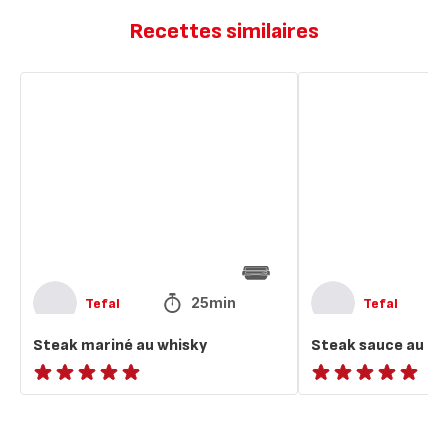
Recettes similaires
Steak
Steak
mariné
sauce
au
au
whisky
poivre
25min
Tefal
Tefal
Steak mariné au whisky
Steak sauce au po
ratings.NaN
ratings.NaN