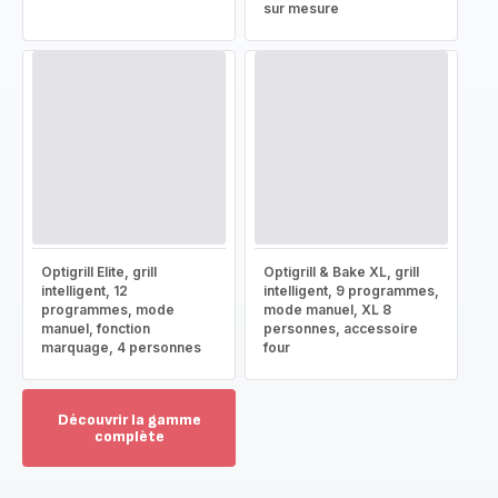
sur mesure
Optigrill Elite, grill
Optigrill & Bake XL, grill
intelligent, 12
intelligent, 9 programmes,
programmes, mode
mode manuel, XL 8
manuel, fonction
personnes, accessoire
marquage, 4 personnes
four
Découvrir la gamme
complète
Voir
plus...