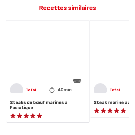
Recettes similaires
Steaks
Steak
de
mariné
bœuf
au
marinés
whisky
à
l’asiatique
40min
Tefal
Tefal
Steaks de bœuf marinés à
Steak mariné au w
l’asiatique
ratings.NaN
ratings.NaN