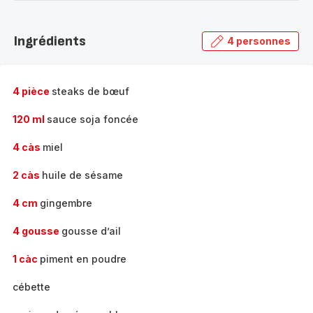
-
Découvrir
la
Ingrédients
4 personnes
gamme
complète
-
4 pièce
steaks de bœuf
120 ml
sauce soja foncée
4 càs
miel
2 càs
huile de sésame
4 cm
gingembre
4 gousse
gousse d’ail
1 càc
piment en poudre
cébette