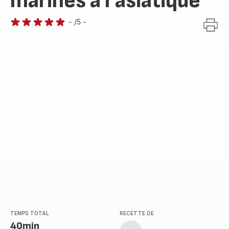
marinés à l’asiatique
-
/5
-
Avis
5
étoiles
(moyenne)
TEMPS TOTAL
RECETTE DE
40min