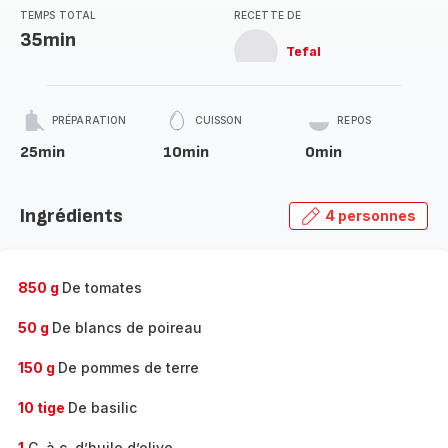
TEMPS TOTAL
RECETTE DE
35min
Tefal
PRÉPARATION
CUISSON
REPOS
25min
10min
0min
Ingrédients
4 personnes
850 g
De tomates
50 g
De blancs de poireau
150 g
De pommes de terre
10 tige
De basilic
1
C. à c. d’huile d’olive