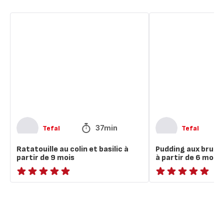
Ratatouille
Pudding
au
aux
colin
brugnons
et
et
basilic
boudoirs
à
à
partir
partir
de
de
9
6
mois
mois
37min
Tefal
Tefal
Ratatouille au colin et basilic à
Pudding aux brugn
partir de 9 mois
à partir de 6 mois
ratings.NaN
ratings.NaN