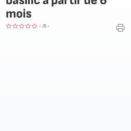
basilic à partir de 6
mois
-
/5
-
ratings.0