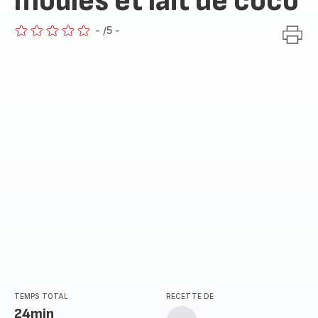
moules et lait de coco
-
/5
-
ratings.0
TEMPS TOTAL
RECETTE DE
24min