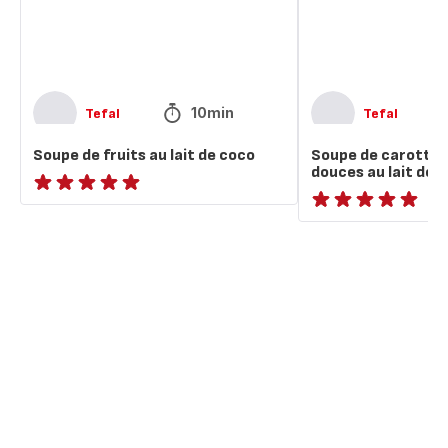
coco
au
lait
de
coco
10min
Tefal
Tefal
Soupe de fruits au lait de coco
Soupe de carottes
douces au lait de 
ratings.NaN
ratings.NaN