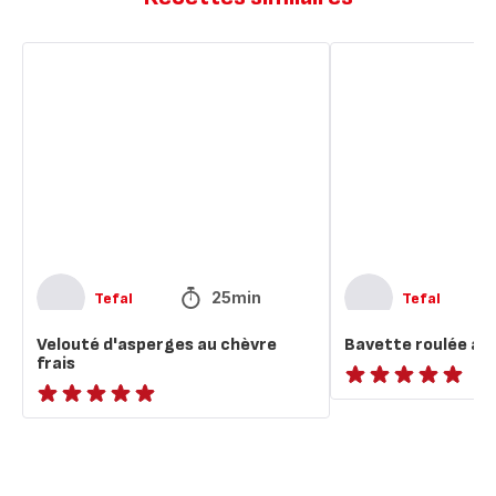
Velouté
Bavette
d'asperges
roulée
au
au
chèvre
chèvre
frais
frais
25min
Tefal
Tefal
Velouté d'asperges au chèvre
Bavette roulée au 
frais
ratings.NaN
ratings.NaN