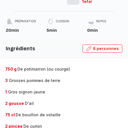
Tefal
PRÉPARATION
CUISSON
REPOS
20min
5min
0min
Ingrédients
6 personnes
750 g
De potimarron (ou courge)
3
Grosses pommes de terre
1
Gros oignon jaune
2 gousse
D'ail
75 cl
De bouillon de volaille
2 pincée
De cumin