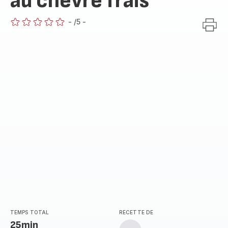
au chèvre frais
-
/5
-
ratings.0
TEMPS TOTAL
RECETTE DE
25min