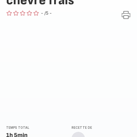
chèvre frais
-
/5
-
ratings.0
TEMPS TOTAL
RECETTE DE
1h 5min