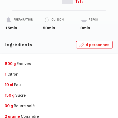
Tefal
PRÉPARATION
CUISSON
REPOS
15min
50min
0min
Ingrédients
4 personnes
800 g
Endives
1
Citron
10 cl
Eau
150 g
Sucre
30 g
Beurre salé
2 graine
Coriandre