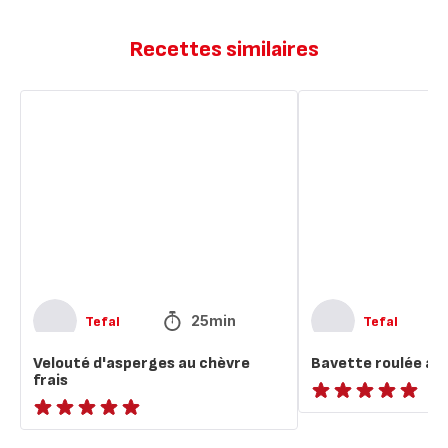
Recettes similaires
Velouté
Bavette
d'asperges
roulée
au
au
chèvre
chèvre
frais
frais
25min
Tefal
Tefal
Velouté d'asperges au chèvre
Bavette roulée au 
frais
ratings.NaN
ratings.NaN