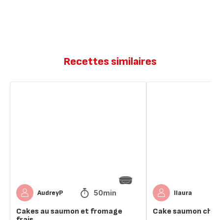
Recettes similaires
Cakes
Cake
au
saumon
saumon
chèvre
et
fromage
frais
50min
AudreyP
llaura
Cakes au saumon et fromage
Cake saumon chèv
frais