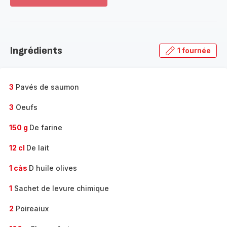
Voir
plus...
-
Découvrir
la
Ingrédients
1 fournée
gamme
complète
-
3
Pavés de saumon
3
Oeufs
150 g
De farine
12 cl
De lait
1 càs
D huile olives
1
Sachet de levure chimique
2
Poireaiux