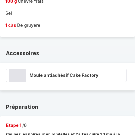
100 g
Chevre frais
Sel
1 càs
De gruyere
Accessoires
Moule antiadhésif Cake Factory
Préparation
Etape 1
/6
Coupez les poireaux en rondelles et faites cuire 10 mn à la