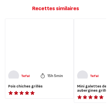
Recettes similaires
Pois
Mini
chiches
galettes
grillés
de
pois
chiches
et
aubergines
grillées,
au
curry
15h 5min
Tefal
Tefal
Pois chiches grillés
Mini galettes de p
aubergines grillée
ratings.NaN
ratings.NaN