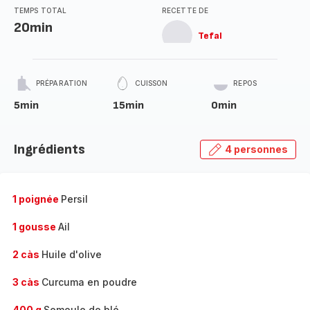
TEMPS TOTAL
RECETTE DE
20min
Tefal
PRÉPARATION
CUISSON
REPOS
5min
15min
0min
Ingrédients
4 personnes
1 poignée
Persil
1 gousse
Ail
2 càs
Huile d'olive
3 càs
Curcuma en poudre
400 g
Semoule de blé