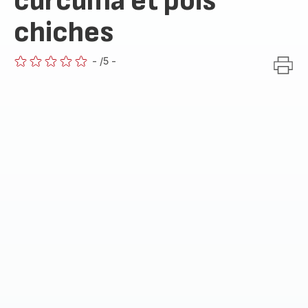
curcuma et pois
chiches
-
/5
-
ratings.0