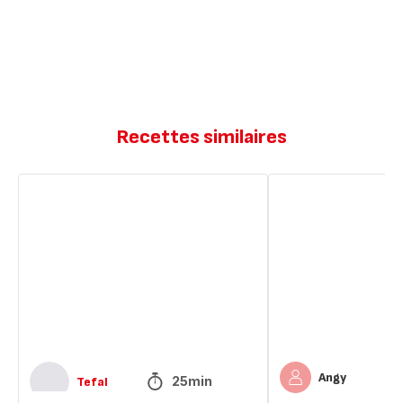
Recettes similaires
Sauce
Cake
tomate
au
thon
et
sauce
tomate
Angy
25min
Tefal