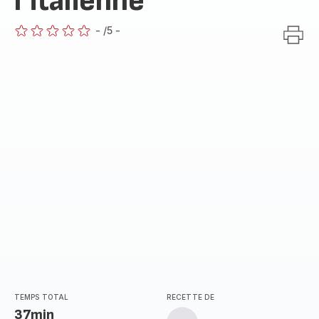
l’italienne
-
/5
-
ratings.0
TEMPS TOTAL
RECETTE DE
37min