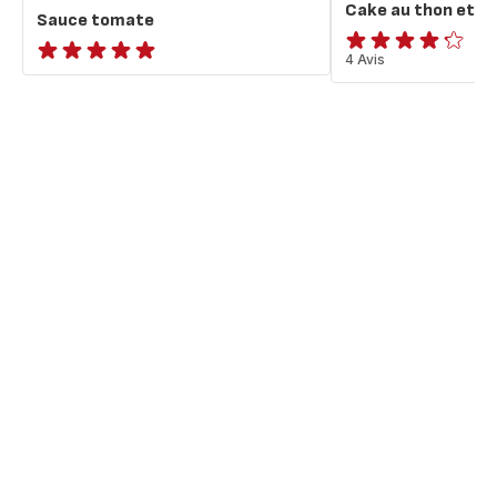
Cake au thon et s
Sauce tomate
ratings.4.2
4 Avis
ratings.NaN