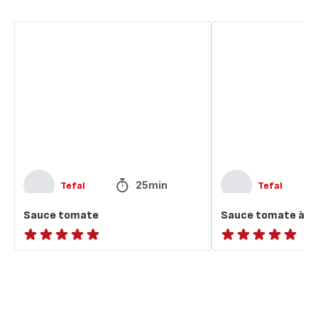
Sauce
Sauce
tomate
tomate
à
l’italienne
25min
Tefal
Tefal
Sauce tomate
Sauce tomate à l’i
ratings.NaN
ratings.NaN