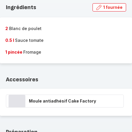
la
Ingrédients
1 fournée
gamme
complète
-
2
Blanc de poulet
0.5 l
Sauce tomate
1 pincée
Fromage
Accessoires
Moule antiadhésif Cake Factory