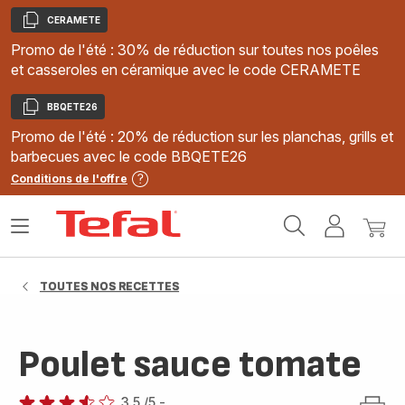
CERAMETE
Copier
Promo de l'été : 30% de réduction sur toutes nos poêles
et casseroles en céramique avec le code CERAMETE
BBQETE26
Copier
Promo de l'été : 20% de réduction sur les planchas, grills et
barbecues avec le code BBQETE26
Conditions de l'offre
Accueil
Ouvrir
Mon
Mon
Tefal
le
compte
panie
menu
TOUTES NOS RECETTES
Poulet sauce tomate
3.5
/5
-