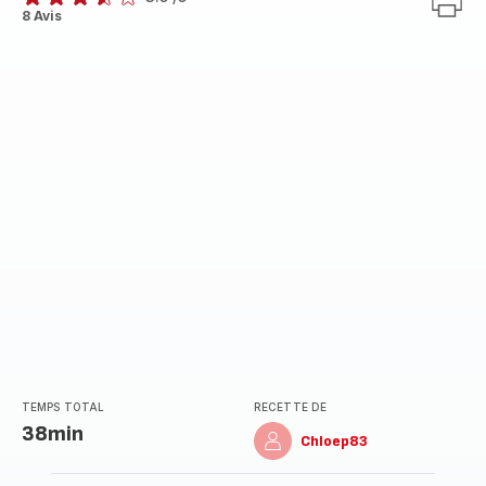
ratings.3.5
8 Avis
TEMPS TOTAL
RECETTE DE
38min
Chloep83