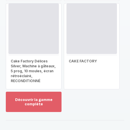
Cake Factory Délices
CAKE FACTORY
Silver, Machine à gâteaux,
5 prog, 10 moules, écran
rétroéclairé,
RECONDITIONNÉ
Découvrir la gamme
complète
Voir
plus...
-
Découvrir