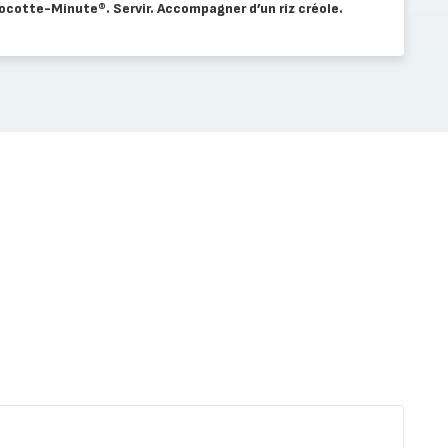
 Cocotte-Minute®. Servir. Accompagner d’un riz créole.
Faux-
filets