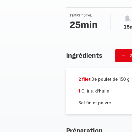
TEMPS TOTAL
25min
15
Ingrédients
2
Supp
per
2 filet
De poulet de 150 g
1
C. à s. d’huile
Sel fin et poivre
Préparation