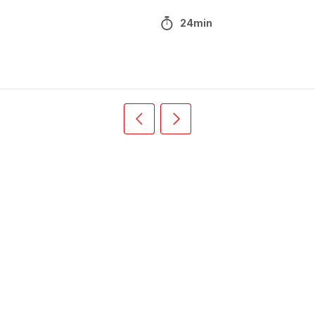
24min
Précédent
Suivant
Recipe
Recipe
card
card
slider
slider