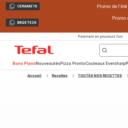
Promo de l'été
CERAMETE
Copier
Promo d
BBQETE26
Copier
Paiement en plusieurs fois
["Poêles
inox,
Accueil
Cake
Factory,
Tefal
Planchas,
Céramique..."]
Bons Plans
Nouveautés
Pizza Pronto
Couteaux Eversharp
P
Accueil
Recettes
TOUTES NOS RECETTES