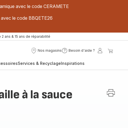
 céramique avec le code CERAMETE
ues avec le code BBQETE26
 2 ans & 15 ans de réparabilité
Nos magasins
Besoin d'aide ?
Nos
Besoin
Mon
Mon
magasins
d'aide
compte
panier
cessoires
Services & Recyclage
Inspirations
?
aille à la sauce