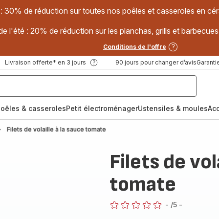
 : 30% de réduction sur toutes nos poêles et casseroles en
e l'été : 20% de réduction sur les planchas, grills et barbec
Conditions de l'offre
Livraison offerte* en 3 jours
90 jours pour changer d’avis
Garantie
oêles & casseroles
Petit électroménager
Ustensiles & moules
Ac
Filets de volaille à la sauce tomate
Filets de vol
tomate
-
/5
-
ratings.0