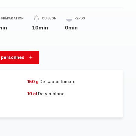
PRÉPARATION
CUISSON
REPOS
min
10min
0min
 personnes
rimer
Ajouter
sonnes
personnes
150 g
De sauce tomate
10 cl
De vin blanc