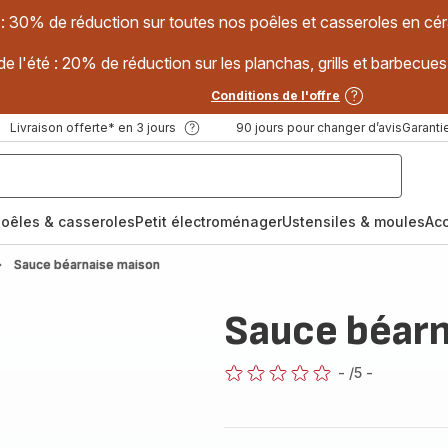
 : 30% de réduction sur toutes nos poêles et casseroles en
e l'été : 20% de réduction sur les planchas, grills et barbec
Conditions de l'offre
Livraison offerte* en 3 jours
90 jours pour changer d’avis
Garantie
oêles & casseroles
Petit électroménager
Ustensiles & moules
Ac
Sauce béarnaise maison
Sauce béarn
-
/5
-
ratings.0