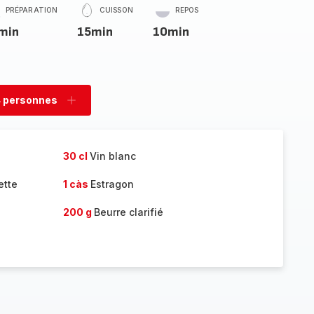
PRÉPARATION
CUISSON
REPOS
min
15min
10min
 personnes
rimer
Ajouter
sonnes
personnes
30 cl
Vin blanc
ette
1 càs
Estragon
200 g
Beurre clarifié