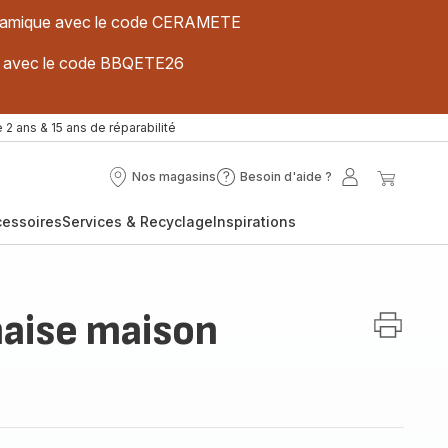
 céramique avec le code CERAMETE
ues avec le code BBQETE26
 2 ans & 15 ans de réparabilité
Nos magasins
Besoin d'aide ?
Nos
Besoin
Mon
Mon
magasins
d'aide
compte
panier
cessoires
Services & Recyclage
Inspirations
?
aise maison