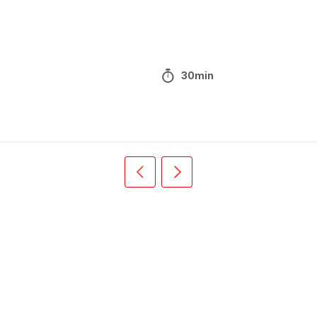
30min
Précédent
Suivant
Recipe
Recipe
card
card
slider
slider