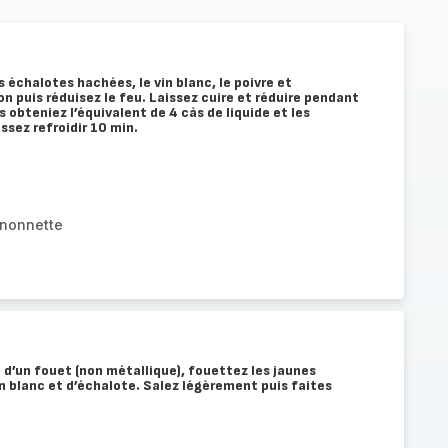
s échalotes hachées, le vin blanc, le poivre et
ion puis réduisez le feu. Laissez cuire et réduire pendant
s obteniez l’équivalent de 4 càs de liquide et les
ssez refroidir 10 min.
gnonnette
e d’un fouet (non métallique), fouettez les jaunes
in blanc et d’échalote. Salez légèrement puis faites