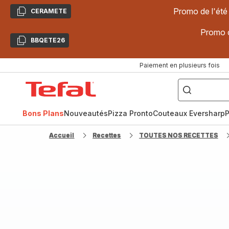
Promo de l'été
CERAMETE
Copier
Promo d
BBQETE26
Copier
Paiement en plusieurs fois
["Poêles
inox,
Accueil
Cake
Factory,
Tefal
Planchas,
Céramique..."]
Bons Plans
Nouveautés
Pizza Pronto
Couteaux Eversharp
P
Accueil
Recettes
TOUTES NOS RECETTES