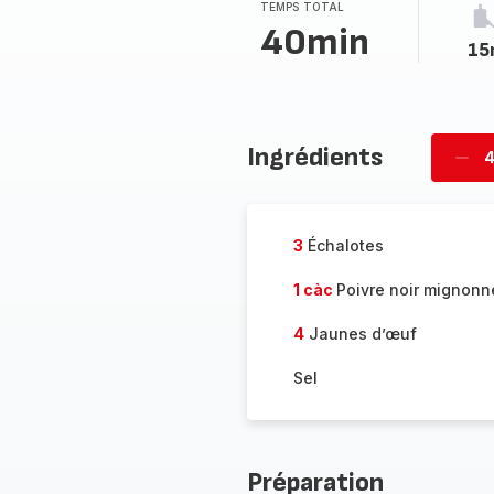
TEMPS TOTAL
40min
15
Ingrédients
4
Supp
per
3
Échalotes
1 càc
Poivre noir mignonn
4
Jaunes d’œuf
Sel
Préparation