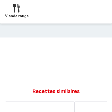
Viande rouge
Recettes similaires
Médaillons
Médaillons
de
de