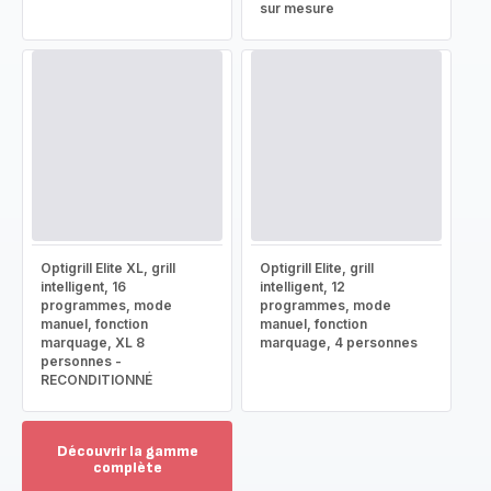
sur mesure
Optigrill Elite XL, grill
Optigrill Elite, grill
intelligent, 16
intelligent, 12
programmes, mode
programmes, mode
manuel, fonction
manuel, fonction
marquage, XL 8
marquage, 4 personnes
personnes -
RECONDITIONNÉ
Découvrir la gamme
complète
Voir