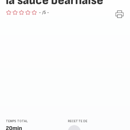
la sauce béarnaise
-
/5
-
ratings.0
TEMPS TOTAL
RECETTE DE
20min