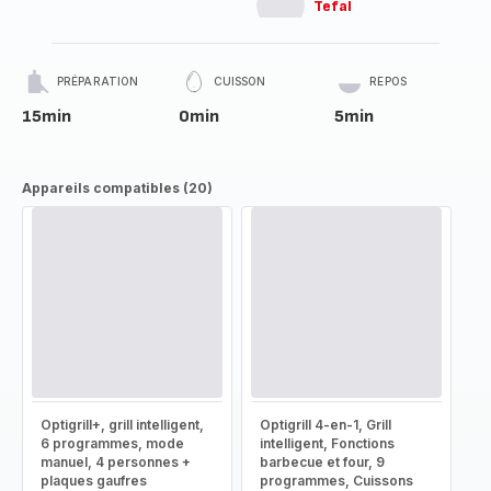
Tefal
PRÉPARATION
CUISSON
REPOS
15min
0min
5min
Appareils compatibles (20)
Optigrill+, grill intelligent,
Optigrill 4-en-1, Grill
6 programmes, mode
intelligent, Fonctions
manuel, 4 personnes +
barbecue et four, 9
plaques gaufres
programmes, Cuissons