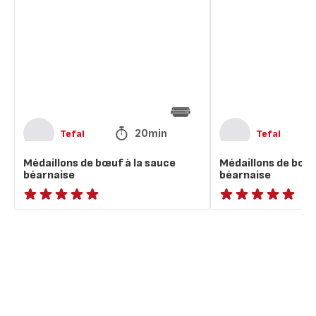
bœuf
bœuf
à
à
la
la
sauce
sauce
béarnaise
béarnaise
20min
Tefal
Tefal
Médaillons de bœuf à la sauce
Médaillons de bœuf
béarnaise
béarnaise
ratings.NaN
ratings.NaN