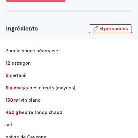
plus...
-
Découvrir
la
Ingrédients
6 personnes
gamme
complète
-
Pour la sauce béarnaise :
12
estragon
6
cerfeuil
9 pièce
jaunes d'œufs (moyens)
150 ml
vin blanc
450 g
beurre fondu chaud
sel
poivre de Cayenne