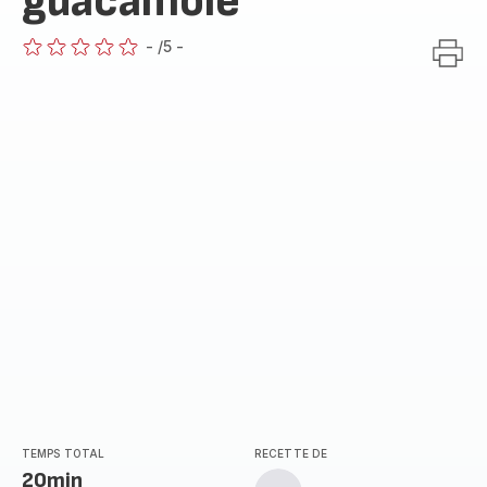
guacamole
-
/5
-
ratings.0
TEMPS TOTAL
RECETTE DE
20min