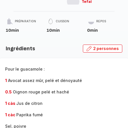
Tefal
PRÉPARATION
CUISSON
REPOS
10min
10min
0min
Ingrédients
2 personnes
Pour le guacamole :
1
Avocat assez mûr, pelé et dénoyauté
0.5
Oignon rouge pelé et haché
1 càs
Jus de citron
1 càc
Paprika fumé
Sel, poivre