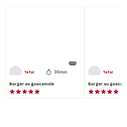
Burger
Burger
au
au
guacamole
guacamole
30min
Tefal
Tefal
Burger au guacamole
Burger au guacam
ratings.NaN
ratings.NaN