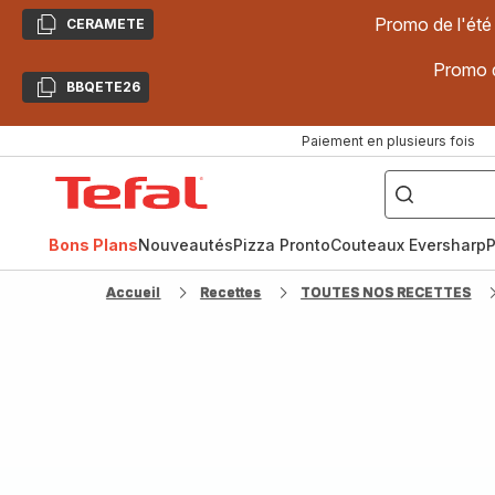
Promo de l'été
CERAMETE
Copier
Promo d
BBQETE26
Copier
Paiement en plusieurs fois
["Poêles
inox,
Accueil
Cake
Factory,
Tefal
Planchas,
Céramique..."]
Bons Plans
Nouveautés
Pizza Pronto
Couteaux Eversharp
P
Accueil
Recettes
TOUTES NOS RECETTES