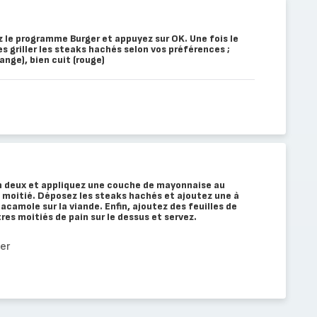
ez le programme Burger et appuyez sur OK. Une fois le
s griller les steaks hachés selon vos préférences ;
ange), bien cuit (rouge)
en deux et appliquez une couche de mayonnaise au
 moitié. Déposez les steaks hachés et ajoutez une à
acamole sur la viande. Enfin, ajoutez des feuilles de
res moitiés de pain sur le dessus et servez.
er