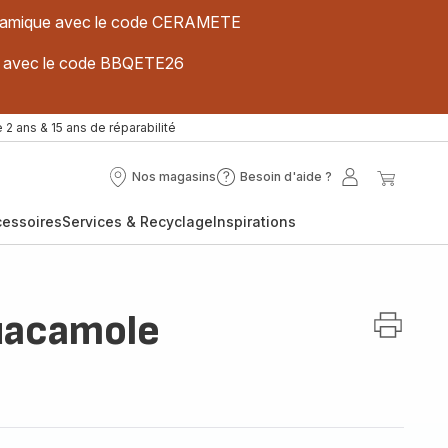
 céramique avec le code CERAMETE
ues avec le code BBQETE26
 2 ans & 15 ans de réparabilité
Nos magasins
Besoin d'aide ?
Nos
Besoin
Mon
Mon
magasins
d'aide
compte
panier
cessoires
Services & Recyclage
Inspirations
?
uacamole