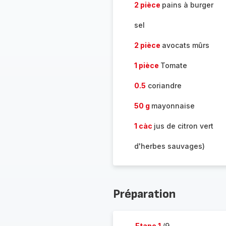
2 pièce
pains à burger
sel
2 pièce
avocats mûrs
1 pièce
Tomate
0.5
coriandre
50 g
mayonnaise
1 càc
jus de citron vert
d'herbes sauvages)
Préparation
Etape 1
/9