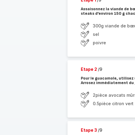
Assaisonnez la viande de bœ
steaks d’environ 150 g cha
300g viande de bœ
sel
poivre
Etape 2
/9
Pour le guacamole, utilisez u
Arrosez immédiatement du j
2pièce avocats mûr
0.5pièce citron vert
Etape 3
/9