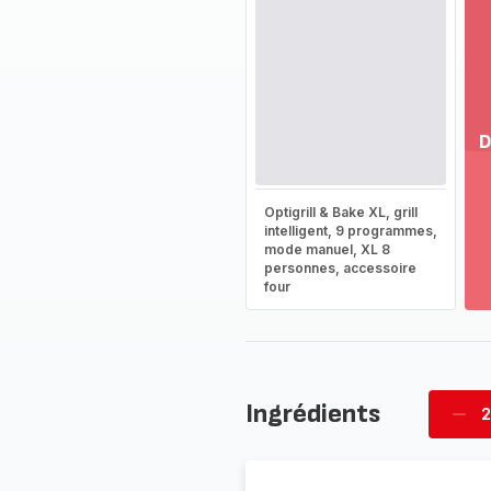
D
Vo
pl
Optigrill & Bake XL, grill
-
intelligent, 9 programmes,
Dé
mode manuel, XL 8
personnes, accessoire
la
four
g
co
-
Ingrédients
2
Supp
per