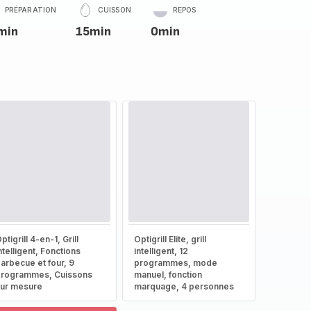
PRÉPARATION
CUISSON
REPOS
min
15min
0min
ptigrill 4-en-1, Grill
Optigrill Elite, grill
ntelligent, Fonctions
intelligent, 12
arbecue et four, 9
programmes, mode
rogrammes, Cuissons
manuel, fonction
ur mesure
marquage, 4 personnes