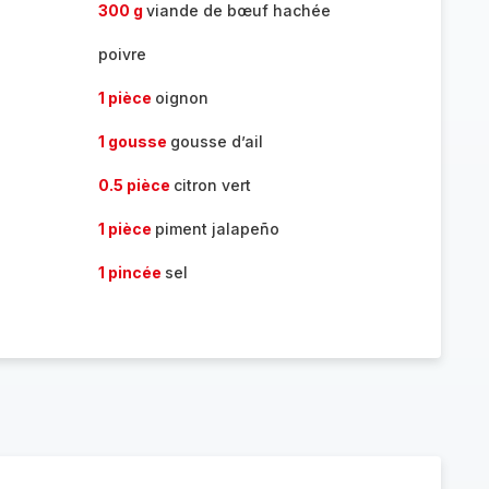
300 g
viande de bœuf hachée
poivre
1 pièce
oignon
1 gousse
gousse d’ail
0.5 pièce
citron vert
1 pièce
piment jalapeño
1 pincée
sel