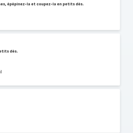
es, épépinez-la et coupez-la en petits dès.
etits dès.
l