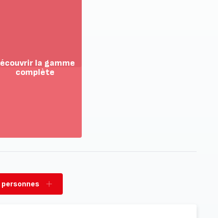
écouvrir la gamme
complète
ir
us...
couvrir
amme
mplète
 personnes
rimer
Ajouter
sonnes
personnes