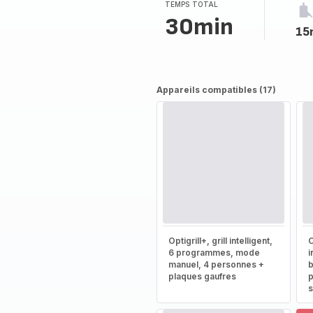
TEMPS TOTAL
30min
15
Appareils compatibles (17)
Optigrill+, grill intelligent,
O
6 programmes, mode
i
manuel, 4 personnes +
b
plaques gaufres
p
s