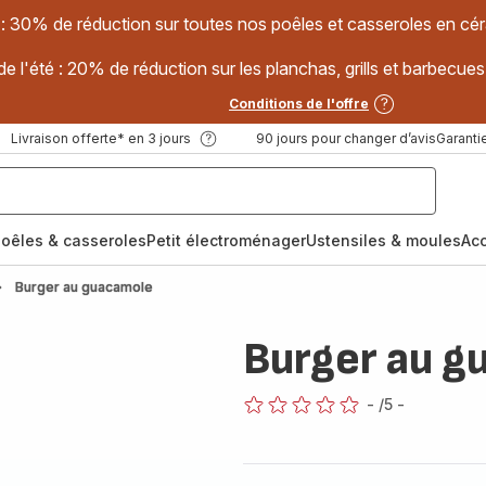
 : 30% de réduction sur toutes nos poêles et casseroles en
e l'été : 20% de réduction sur les planchas, grills et barbec
Conditions de l'offre
Livraison offerte* en 3 jours
90 jours pour changer d’avis
Garantie
oêles & casseroles
Petit électroménager
Ustensiles & moules
Ac
Burger au guacamole
Burger au g
-
/5
-
ratings.0