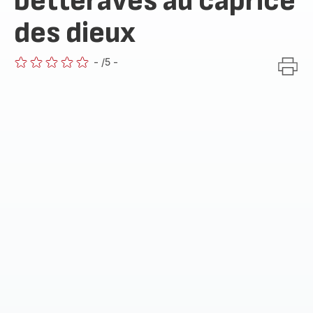
betteraves au caprice
des dieux
-
/5
-
ratings.0