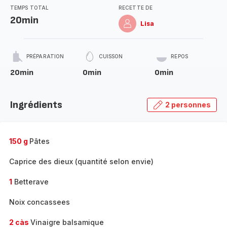
TEMPS TOTAL
RECETTE DE
20min
Lisa
PRÉPARATION
CUISSON
REPOS
20min
0min
0min
Ingrédients
2 personnes
150 g
Pâtes
Caprice des dieux (quantité selon envie)
1
Betterave
Noix concassees
2 càs
Vinaigre balsamique