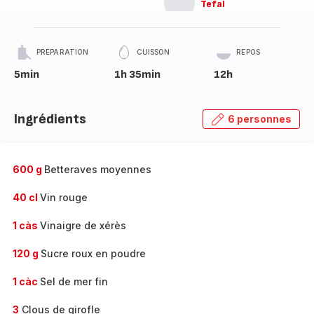
Tefal
PRÉPARATION
CUISSON
REPOS
5min
1h 35min
12h
Ingrédients
6 personnes
600 g
Betteraves moyennes
40 cl
Vin rouge
1 càs
Vinaigre de xérès
120 g
Sucre roux en poudre
1 càc
Sel de mer fin
3
Clous de girofle