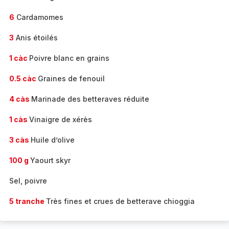
6
Cardamomes
3
Anis étoilés
1 càc
Poivre blanc en grains
0.5 càc
Graines de fenouil
4 càs
Marinade des betteraves réduite
1 càs
Vinaigre de xérès
3 càs
Huile d’olive
100 g
Yaourt skyr
Sel, poivre
5 tranche
Très fines et crues de betterave chioggia