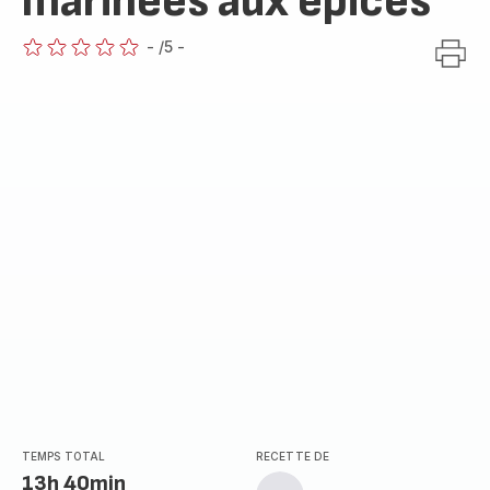
marinées aux épices
-
/5
-
ratings.0
TEMPS TOTAL
RECETTE DE
13h 40min