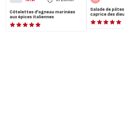
Salade de pâtes b
Côtelettes d'agneau marinées
caprice des dieux
aux épices italiennes
ratings.NaN
ratings.NaN